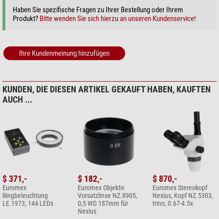
+ Weitere Zubehörprodukte in dieser Kategorie: 3
Haben Sie spezifische Fragen zu Ihrer Bestellung oder Ihrem
Pflege & Reinigung > Sonstiges (2)
Produkt?
Bitte wenden Sie sich hierzu an unseren Kundenservice!
Omegon Microfaser
Reinigungstuch 20cm x 20cm
Ihre Kundenmeinung hinzufügen
$ 6,90*
+ Weitere Zubehörprodukte in dieser Kategorie: 1
*
Alle Preise inklusive der gesetzlichen Mehrwertsteuer, zzgl. Versandkosten.
KUNDEN, DIE DIESEN ARTIKEL GEKAUFT HABEN, KAUFTEN
AUCH ...
$ 371,-
$ 182,-
$ 870,-
Euromex
Euromex Objektiv
Euromex Stereokopf
Ringbeleuchtung
Vorsatzlinse NZ.8905,
Nexius, Kopf NZ.5303,
LE.1973, 144 LEDs
0,5 WD 187mm für
trino, 0.67-4.5x
Nexius