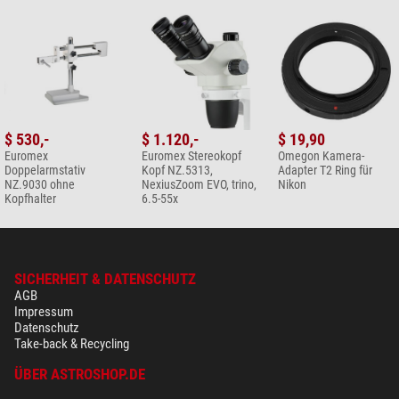
$ 530,-
$ 1.120,-
$ 19,90
Euromex
Euromex Stereokopf
Omegon Kamera-
Doppelarmstativ
Kopf NZ.5313,
Adapter T2 Ring für
NZ.9030 ohne
NexiusZoom EVO, trino,
Nikon
Kopfhalter
6.5-55x
SICHERHEIT & DATENSCHUTZ
AGB
Impressum
Datenschutz
Take-back & Recycling
ÜBER ASTROSHOP.DE