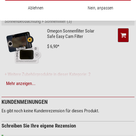
Ablehnen
Nein, anpassen
EMPFOHLENES ZUBEHÖR
Sonnenbeobachtung > Sonnenfilter (3)
Omegon Sonnenfilter Solar
Safe Easy Cam Filter
$ 6,90*
+ Weitere Zubehörprodukte in dieser Kategorie: 2
Mehr anzeigen...
Pflege & Reinigung > Reinigungsmittel (4)
Zoomion Reinigungssystem
KUNDENMEINUNGEN
$ 1,90*
Es gibt noch keine Kundenrezension für dieses Produkt.
Schreiben Sie Ihre eigene Rezension