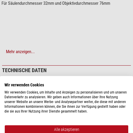
Für Säulendurchmesser 32mm und Objektivdurchmesser 76mm
Mehr anzeigen...
TECHNISCHE DATEN
Passend zur Serie
Wir verwenden Cookies
Nexius
ja
Wir verwenden Cookies, um Inhalte und Anzeigen zu personalisieren und um unseren
Datenverkehr zu analysieren. Wir geben auch Informationen über Ihre Nutzung
unserer Website an unsere Werbe- und Analysepartner weiter, die diese mit anderen
Informationen kombinieren können, die Sie ihnen zur Verfügung gestellt haben oder
PRODUKTSICHERHEIT
die sie aus Ihrer Nutzung ihrer Dienste gesammelt haben.
Hersteller:
Euromex Microscopen bv, Papenkamp 20, 6836 BD Arnhem,
NL, http://www.euromex.com (neu), http://www.euromex.nl/de
Alle akzeptieren