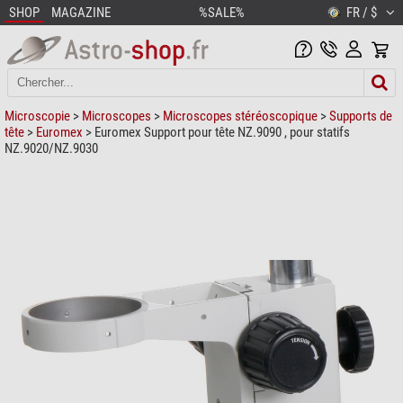
SHOP
MAGAZINE
%SALE%
FR / $
Microscopie
>
Microscopes
>
Microscopes stéréoscopique
>
Supports de
tête
>
Euromex
> Euromex Support pour tête NZ.9090 , pour statifs
NZ.9020/NZ.9030