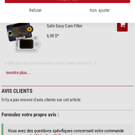
ACCESSOIRES RECOMMANDÉS
Refuser
Non, ajuster
Observation du soleil > Filtres solaires (3)
Filtres solaires Omegon Solar
Safe Easy Cam Filter
6,90 $*
+ Afficher plus d'accessoires dans cette catégorie: 2
montre plus...
Entretien & Nettoyage > Produits de nettoyage (4)
Zoomion Système de
nettoyage
AVIS CLIENTS
1,90 $*
Il n'y a pas encore d'avis clients sur cet article.
Formulez votre propre avis :
+ Afficher plus d'accessoires dans cette catégorie: 3
Vous avez des questions spécifiques concernant votre commande