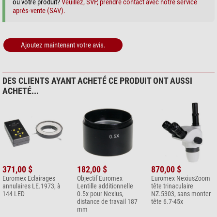
Entretien & Nettoyage > Autre (2)
ou votre produit?
Veuillez, SVP, prendre contact avec notre service
après-vente (SAV).
Omegon Chiffon de nottoyage
microfibre 20cm x 20cm
6,90 $*
Ajoutez maintenant votre avis.
+ Afficher plus d'accessoires dans cette catégorie: 1
*
Les prix s'entendent TVA comprise, frais d'expédition en plus.
DES CLIENTS AYANT ACHETÉ CE PRODUIT ONT AUSSI
ACHETÉ...
371,00 $
182,00 $
870,00 $
Euromex Eclairages
Objectif Euromex
Euromex NexiusZoom
annulaires LE.1973, à
Lentille additionnelle
tête trinaculaire
144 LED
0.5x pour Nexius,
NZ.5303, sans monter
distance de travail 187
tête 6.7-45x
mm