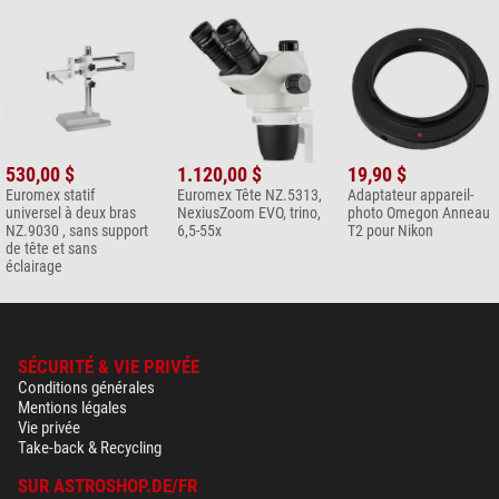
530,00 $
1.120,00 $
19,90 $
Euromex statif
Euromex Tête NZ.5313,
Adaptateur appareil-
universel à deux bras
NexiusZoom EVO, trino,
photo Omegon Anneau
NZ.9030 , sans support
6,5-55x
T2 pour Nikon
de tête et sans
éclairage
SÉCURITÉ & VIE PRIVÉE
Conditions générales
Mentions légales
Vie privée
Take-back & Recycling
SUR ASTROSHOP.DE/FR