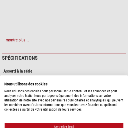
montre plus...
SPÉCIFICATIONS
Assorti à la série
Nexius
oui
Nous utilisons des cookies
Nous utilisons des cookies pour personnaliser le contenu et les annonces et pour
analyser notre trafic. Nous partageons également des informations sur votre
SÉCURITÉ DES PRODUITS
utilisation de notre site avec nos partenaires publicitaires et analytiques, qui peuvent
les combiner avec d'autres informations que vous leur avez fournies ou qu'ils ont
Fabricant:
Euromex Microscopen bv, Papenkamp 20, 6836 BD Arnhem, NL,
collectées à partir de votre utilisation de leurs services.
http://www.euromex.com (neu), http://www.euromex.nl/de
Accepter tout