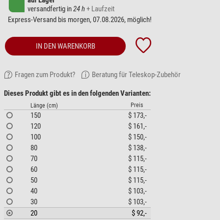
auf Lager
versandfertig in
24 h
+ Laufzeit
Express-Versand bis morgen, 07.08.2026, möglich!
IN DEN WARENKORB
Fragen zum Produkt?
Beratung für Teleskop-Zubehör
Dieses Produkt gibt es in den folgenden Varianten:
Preis
Länge (cm)
150
$ 173,-
120
$ 161,-
100
$ 150,-
80
$ 138,-
70
$ 115,-
60
$ 115,-
50
$ 115,-
40
$ 103,-
30
$ 103,-
20
$ 92,-