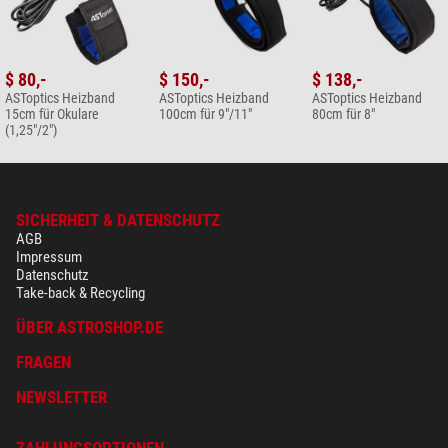
$ 80,-
$ 150,-
$ 138,-
ASToptics Heizband
ASToptics Heizband
ASToptics Heizband
15cm für Okulare
100cm für 9"/11"
80cm für 8"
(1,25"/2")
SICHERHEIT & DATENSCHUTZ
AGB
Impressum
Datenschutz
Take-back & Recycling
ÜBER ASTROSHOP.DE
FRAGEN
NEWSLETTER