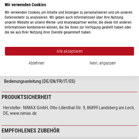
Kabellänge (m)
1
Wir verwenden Cookies
Stromversorgung (Volt)
12
Wir verwenden Cookies, um Inhalte und Anzeigen zu personalisieren und um unseren
Heizleistung (w)
2
Datenverkehr zu analysieren. Wir geben auch Informationen über Ihre Nutzung
unserer Website an unsere Werbe- und Analysepartner weiter, die diese mit anderen
Widerstand (Ohm)
36
Informationen kombinieren können, die Sie ihnen zur Verfügung gestellt haben oder
Stromstärke (A)
0,15
die sie aus Ihrer Nutzung ihrer Dienste gesammelt haben.
Allgemein
Länge (cm)
20
Alle akzeptieren
Ablehnen
Nein, anpassen
DOWNLOADS
Bedienungsanleitung (DE/EN/FR/IT/ES)
PRODUKTSICHERHEIT
Hersteller:
NIMAX GmbH, Otto-Lilienthal-Str. 9, 86899 Landsberg am Lech,
DE, www.nimax.de
EMPFOHLENES ZUBEHÖR