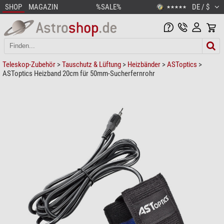
SHOP
MAGAZIN
%SALE%
DE / $
★★★★★
Teleskop-Zubehör
>
Tauschutz & Lüftung
>
Heizbänder
>
ASToptics
>
ASToptics Heizband 20cm für 50mm-Sucherfernrohr