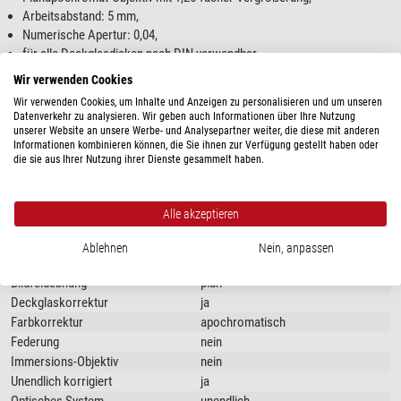
Arbeitsabstand: 5 mm,
Numerische Apertur: 0,04,
für alle Deckglasdicken nach DIN verwendbar.
Wir verwenden Cookies
Wir verwenden Cookies, um Inhalte und Anzeigen zu personalisieren und um unseren
Datenverkehr zu analysieren. Wir geben auch Informationen über Ihre Nutzung
unserer Website an unsere Werbe- und Analysepartner weiter, die diese mit anderen
Mehr anzeigen...
Informationen kombinieren können, die Sie ihnen zur Verfügung gestellt haben oder
die sie aus Ihrer Nutzung ihrer Dienste gesammelt haben.
TECHNISCHE DATEN
Alle akzeptieren
Optik
Ablehnen
Nein, anpassen
Abbildungsmaßstab (-fach)
1.25x
Bildfeldebnung
plan
Deckglaskorrektur
ja
Farbkorrektur
apochromatisch
Federung
nein
Immersions-Objektiv
nein
Unendlich korrigiert
ja