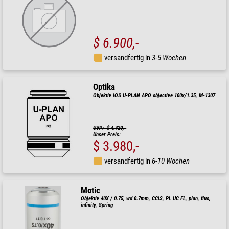
$ 6.900,-
versandfertig in
3-5 Wochen
Optika
Objektiv IOS U-PLAN APO objective 100x/1.35, M-1307
UVP: $ 4.420,-
Unser Preis:
$ 3.980,-
versandfertig in
6-10 Wochen
Motic
Objektiv 40X / 0.75, wd 0.7mm, CCIS, PL UC FL, plan, fluo,
infinity, Spring