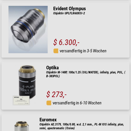
Evident Olympus
Objektiv UPLFLN60XOI-2
$ 6.300,-
versandfertig in
3-5 Wochen
Optika
Objektiv M-148P, 100x/1.25 (OIL/WATER), infinity, plan, POL, (
B-383POL)
$ 273,-
versandfertig in
6-10 Wochen
Euromex
Objektiv AE.3179, 100x/0.80, w.d. 2,1 mm., PL-M IOS infinity, plan,
semi, apochromatic (Oxion)