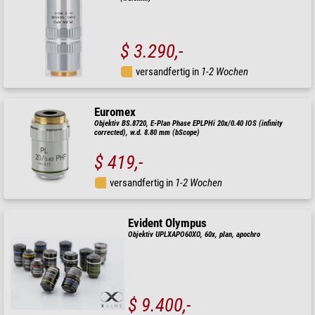
$ 3.290,-
versandfertig in
1-2 Wochen
Euromex
Objektiv BS.8720, E-Plan Phase EPLPHi 20x/0.40 IOS (infinity
corrected), w.d. 8.80 mm (bScope)
$ 419,-
versandfertig in
1-2 Wochen
Evident Olympus
Objektiv UPLXAPO60XO, 60x, plan, apochro
$ 9.400,-