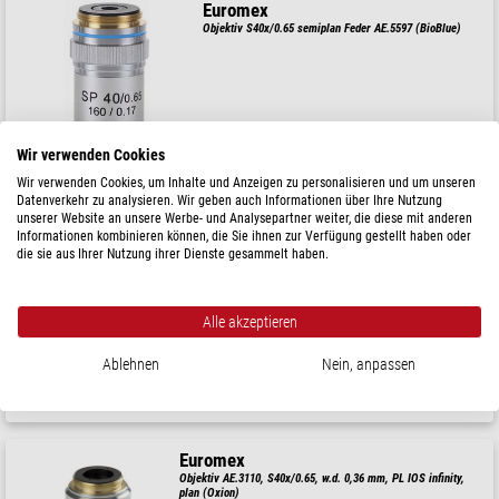
Euromex
Objektiv S40x/0.65 semiplan Feder AE.5597 (BioBlue)
$ 93,-
Wir verwenden Cookies
versandfertig in
1-2 Wochen
Wir verwenden Cookies, um Inhalte und Anzeigen zu personalisieren und um unseren
Datenverkehr zu analysieren. Wir geben auch Informationen über Ihre Nutzung
unserer Website an unsere Werbe- und Analysepartner weiter, die diese mit anderen
Optika
Informationen kombinieren können, die Sie ihnen zur Verfügung gestellt haben oder
die sie aus Ihrer Nutzung ihrer Dienste gesammelt haben.
Objektiv IOS U-PLAN F PH objective 100x/1.35, M-1315
Alle akzeptieren
UVP: $ 4.960,-
Unser Preis:
$ 4.470,-
Ablehnen
Nein, anpassen
versandfertig in
6-10 Wochen
Euromex
Objektiv AE.3110, S40x/0.65, w.d. 0,36 mm, PL IOS infinity,
plan (Oxion)