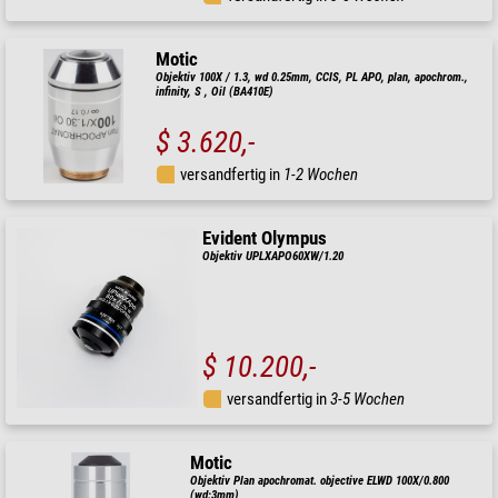
Motic
Objektiv 100X / 1.3, wd 0.25mm, CCIS, PL APO, plan, apochrom.,
infinity, S , Oil (BA410E)
$ 3.620,-
versandfertig in
1-2 Wochen
Evident Olympus
Objektiv UPLXAPO60XW/1.20
$ 10.200,-
versandfertig in
3-5 Wochen
Motic
Objektiv Plan apochromat. objective ELWD 100X/0.800
(wd:3mm)