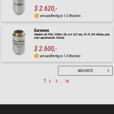
$ 2.620,-
versandfertig in
1-2 Wochen
Euromex
Objektiv AE.3156, S100x/1,28, w.d. 0,21 mm, PL-FL IOS infinity, plan,
semi-apochromatic (Oxion)
$ 2.600,-
versandfertig in
1-2 Wochen
NÄCHSTE
1
2
3
...
18