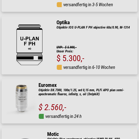
versandfertig in
3-5 Wochen
Optika
Objektiv IOS U-PLAN F PH objective 60x/0.90, M-1314
UVP: $ 5.900,-
Unser Preis:
$ 5.300,-
versandfertig in
6-10 Wochen
Euromex
Objektiv DX.7300, 100x/1.25, wd 0,15 mm, PLFi APO plan semi-
apochromatic fluarex, infinity, s, oil (DelphiX)
$ 2.560,-
versandfertig in
24 h
Motic