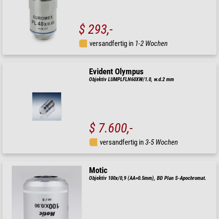
$ 293,-
versandfertig in
1-2 Wochen
Evident Olympus
Objektiv LUMPLFLN60XW/1.0, w.d.2 mm
$ 7.600,-
versandfertig in
3-5 Wochen
Motic
Objektiv 100x/0,9 (AA=0.5mm), BD Plan S-Apochromat.