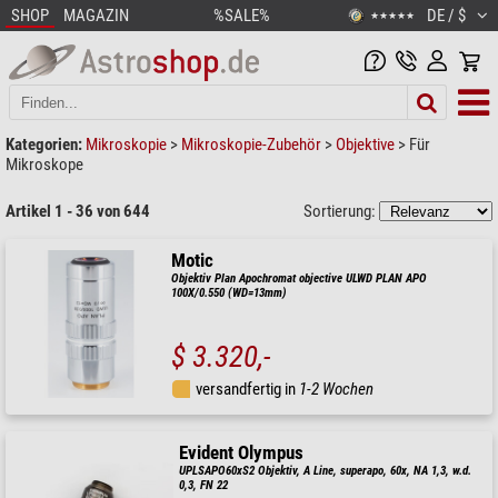
SHOP
MAGAZIN
%SALE%
DE / $
★★★★★
Kategorien:
Mikroskopie
>
Mikroskopie-Zubehör
>
Objektive
>
Für
Mikroskope
Artikel 1 - 36 von 644
Sortierung:
Motic
Objektiv Plan Apochromat objective ULWD PLAN APO
100X/0.550 (WD=13mm)
$ 3.320,-
versandfertig in
1-2 Wochen
Evident Olympus
UPLSAPO60xS2 Objektiv, A Line, superapo, 60x, NA 1,3, w.d.
0,3, FN 22