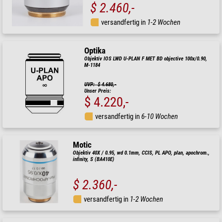
$ 2.460,-
versandfertig in
1-2 Wochen
Optika
Objektiv IOS LWD U-PLAN F MET BD objective 100x/0.90,
M-1184
UVP: $ 4.680,-
Unser Preis:
$ 4.220,-
versandfertig in
6-10 Wochen
Motic
Objektiv 40X / 0.95, wd 0.1mm, CCIS, PL APO, plan, apochrom.,
infinity, S (BA410E)
$ 2.360,-
versandfertig in
1-2 Wochen