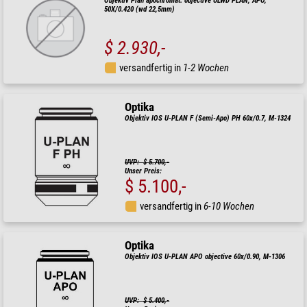
Objektiv Plan apochromat. objective ULWD PLAN, APO,
50X/0.420 (wd 22,5mm)
$ 2.930,-
versandfertig in
1-2 Wochen
Optika
Objektiv IOS U-PLAN F (Semi-Apo) PH 60x/0.7, M-1324
UVP: $ 5.700,-
Unser Preis:
$ 5.100,-
versandfertig in
6-10 Wochen
Optika
Objektiv IOS U-PLAN APO objective 60x/0.90, M-1306
UVP: $ 5.400,-