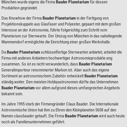
München wurde eigens die Firma
Baader Planetarium
für dessen
Produktion gegründet.
Das Knowhow der Firma
Baader Planetarium
in der Fertigung von
Projektionskuppeln aus Glasfaser und Polyester, gepaart mit dem großen
Interesse an der Astronomie, führte folgerichtig zum Schritt vom
Planetarium zur Sternwarte. Der Umzug von München in das naheliegende
Mammendorf ermöglichte die Einrichtung einer großen Werkshalle.
Da
Baader Planetarium
schlüsselfertige Sternwarten anbietet, arbeitet die
Firma mit anderen Anbietern hochwertiger Astronomieprodukte eng
zusammen. So ist es nicht verwunderlich, dass
Baader Planetarium
Generalimporteur renommierter Marken ist. Aber auch das eigene
Sortiment an astronomischem Zubehör entwickelt
Baader Planetarium
ständig weiter. Den meisten Hobbyastronomen dürfte das Unternehmen
Baader Planetarium
vor allem aufgrund dieses umfangreichen Angebots
bekannt sein.
Im Jahre 1995 starb der Firmengründer Claus Baader. Die Internationale
Astronomische Union hat ihm zu Ehren den Kleinplaneten 5658 auf den
Namen
clausbaader
getauft. Die Firma
Baader Planetarium
wird auch heute
noch als Familienunternehmen geführt.