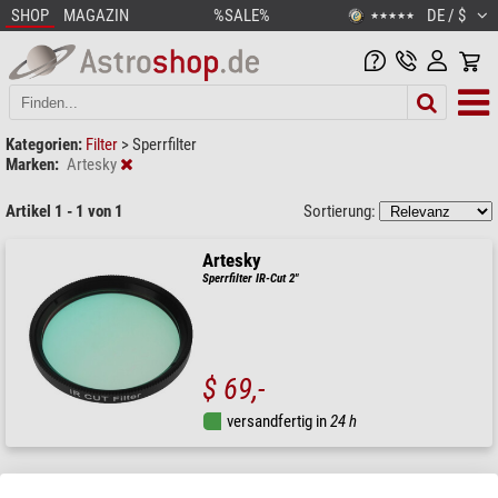
SHOP
MAGAZIN
%SALE%
DE / $
★★★★★
Kategorien:
Filter
>
Sperrfilter
Marken:
Artesky
Artikel 1 - 1 von 1
Sortierung:
Artesky
Sperrfilter IR-Cut 2"
$ 69,-
versandfertig in
24 h