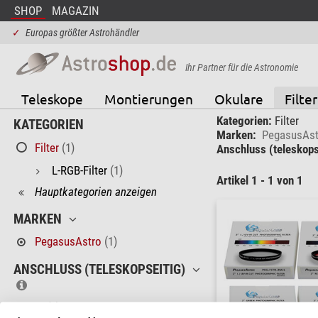
SHOP
MAGAZIN
✓
Europas größter Astrohändler
Ihr Partner für die Astronomie
Teleskope
Montierungen
Okulare
Filter
Kategorien:
Filter
KATEGORIEN
Marken:
PegasusAst
Filter
(1)
Anschluss (teleskops
L-RGB-Filter
(1)
Artikel 1 - 1 von 1
Hauptkategorien anzeigen
MARKEN
PegasusAstro
(1)
ANSCHLUSS (TELESKOPSEITIG)
2"
(1)