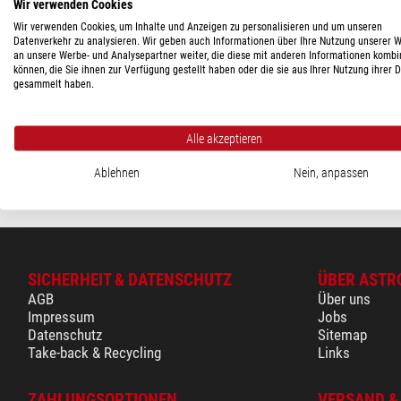
Wir verwenden Cookies
FASSUNG
Wir verwenden Cookies, um Inhalte und Anzeigen zu personalisieren und um unseren
Datenverkehr zu analysieren. Wir geben auch Informationen über Ihre Nutzung unserer 
2"
(1)
an unsere Werbe- und Analysepartner weiter, die diese mit anderen Informationen kombi
PegasusAstro
können, die Sie ihnen zur Verfügung gestellt haben oder die sie aus Ihrer Nutzung ihrer 
PREIS
gesammelt haben.
Filter LRGB 2"
350 - 580 $
(1)
$ 385,-
Alle akzeptieren
LIEFERBARKEIT
versandfertig in
Ablehnen
Nein, anpassen
auf Lager
(1)
SICHERHEIT & DATENSCHUTZ
ÜBER ASTR
AGB
Über uns
Impressum
Jobs
Datenschutz
Sitemap
Take-back & Recycling
Links
ZAHLUNGSOPTIONEN
VERSAND &