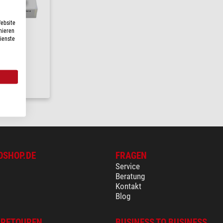
Website
nieren
Dienste
24 h
OSHOP.DE
FRAGEN
Service
Beratung
Kontakt
Blog
 RETOUREN
BUSINESS TO BUSINESS