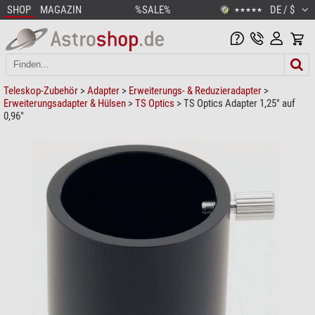
SHOP
MAGAZIN
%SALE%
DE / $
★★★★★
Teleskop-Zubehör
>
Adapter
>
Erweiterungs- & Reduzieradapter
>
Erweiterungsadapter & Hülsen
>
TS Optics
> TS Optics Adapter 1,25" auf
0,96"