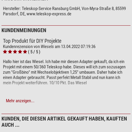
Hersteller:
Teleskop-Service Ransburg GmbH, Von-Myra-Straße 8, 85599
Parsdorf, DE, www.teleskop-express.de
KUNDENMEINUNGEN
Top Produkt für DIY Projekte
Kundenrezension von
Wiesels
am 13.04.2022 07:19:36
( 5 / 5 )
Hallo hier ist das Wiesel. Ich habe mir diesen Adapter gekauft, da ich ein
Projekt mit einem 50/360 Teleskop habe. Dieses will ich zum sozusagen
zum "Großbino" mit Wechselobjektiven 1,25" umbauen. Daher habe ich
einen Adapter gebraucht. Passt perfekt Metall Stabil und nun kann ich
mein Projekt weiterführen. 10/10 Pkt. Das Wiesel
Mehr anzeigen...
Schreiben Sie Ihre eigene Rezension
KUNDEN, DIE DIESEN ARTIKEL GEKAUFT HABEN, KAUFTEN
Haben Sie spezifische Fragen zu Ihrer Bestellung oder Ihrem
AUCH ...
Produkt?
Bitte wenden Sie sich hierzu an unseren Kundenservice!