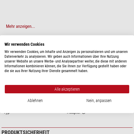
Mehr anzeigen...
Wir verwenden Cookies
TECHNISCHE DATEN
Wir verwenden Cookies, um Inhalte und Anzeigen zu personalisieren und um unseren
Datenverkehr zu analysieren. Wir geben auch Informationen über Ihre Nutzung
Leistung
unserer Website an unsere Werbe- und Analysepartner weiter, die diese mit anderen
Optische Baulänge (mm)
30
Informationen kombinieren können, die Sie ihnen zur Verfügung gestellt haben oder
die sie aus Ihrer Nutzung ihrer Dienste gesammelt haben.
Anschluss (teleskopseitig)
0,96"
Anschluss (okularseitig)
1,25"
Alle akzeptieren
Allgemein
Material
Aluminium
Ablehnen
Nein, anpassen
Bauart
Erweiterungs- & Reduzieradapter
Typ
Adapter
PRODUKTSICHERHEIT