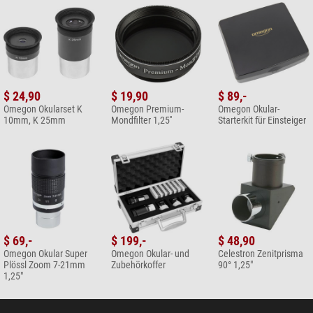
Ihre Kundenmeinung hinzufügen
$ 24,90
$ 19,90
$ 89,-
Omegon Okularset K
Omegon Premium-
Omegon Okular-
10mm, K 25mm
Mondfilter 1,25''
Starterkit für Einsteiger
$ 69,-
$ 199,-
$ 48,90
Omegon Okular Super
Omegon Okular- und
Celestron Zenitprisma
Plössl Zoom 7-21mm
Zubehörkoffer
90° 1,25"
1,25"