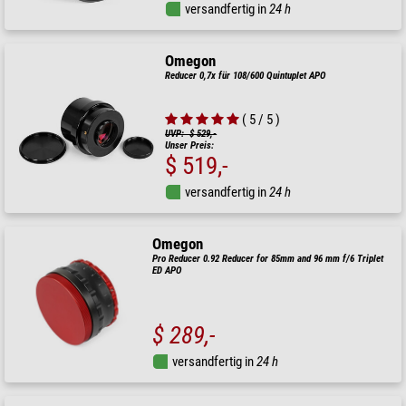
versandfertig in
24 h
Omegon
Reducer 0,7x für 108/600 Quintuplet APO
( 5 / 5 )
UVP: $ 529,-
Unser Preis:
$ 519,-
versandfertig in
24 h
Omegon
Pro Reducer 0.92 Reducer for 85mm and 96 mm f/6 Triplet
ED APO
$ 289,-
versandfertig in
24 h