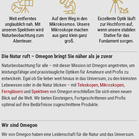
Weit entferntes
Auf dem Weg in den
Exzellente Optik läuft
unglaublich nah. Mit
Mikrokosmos. Unsere
zur Hochform auf,
unseren Spektiven wird
Mikroskope machen
wenn unsere stabilen
Naturbeobachtung zum
aus ganz klein ganz
Stative für das
Abenteuer.
groß.
Fundament sorgen.
Die Natur ruft – Omegon bringt Sie näher als je zuvor
Naturbeobachtung für alle – mit dieser Mission ist Omegon angetreten, um
leistungsfähige und praxistaugliche Optiken für Amateure und Profis zu
entwickeln. Egal ob Sie lieber weit hinaus in das Universum, zu den kleinsten
Lebewesen oder in die Natur blicken – mit
Teleskopen
,
Mikroskopen
,
Ferngläsern
und
Spektiven
von Omegon erschließen Sie sich einen neuen
Blick auf die Welt. Wir bieten Einsteigern, Fortgeschrittenen und Profis
optimal auf ihre Bedürfnisse zugeschnittene Produkte.
Wir sind Omegon
Wir von Omegon haben eine Leidenschaft für die Natur und das Universum.