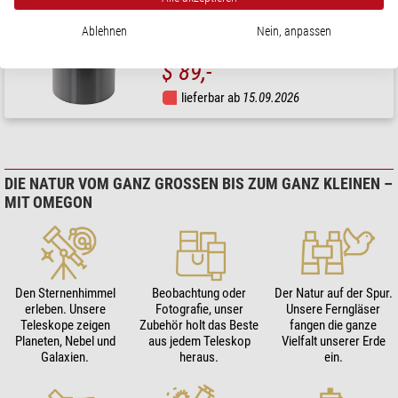
Ablehnen
Nein, anpassen
( 3.5 / 5 )
$ 89,-
lieferbar ab
15.09.2026
DIE NATUR VOM GANZ GROSSEN BIS ZUM GANZ KLEINEN – M
IT OMEGON
Den Sternenhimmel
Beobachtung oder
Der Natur auf der Spur.
erleben. Unsere
Fotografie, unser
Unsere Ferngläser
Teleskope zeigen
Zubehör holt das Beste
fangen die ganze
Planeten, Nebel und
aus jedem Teleskop
Vielfalt unserer Erde
Galaxien.
heraus.
ein.