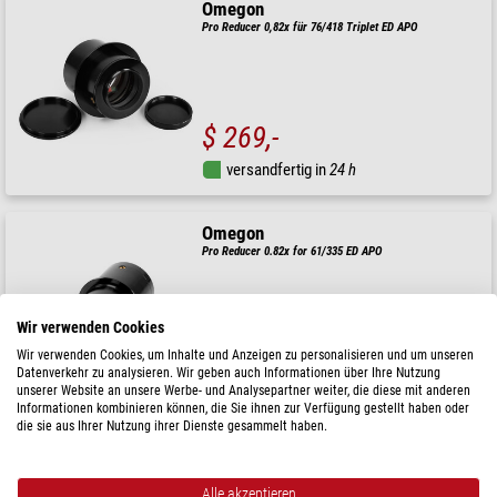
Omegon
Pro Reducer 0,82x für 76/418 Triplet ED APO
$ 269,-
versandfertig in
24 h
Omegon
Pro Reducer 0.82x for 61/335 ED APO
Wir verwenden Cookies
$ 239,-
Wir verwenden Cookies, um Inhalte und Anzeigen zu personalisieren und um unseren
Datenverkehr zu analysieren. Wir geben auch Informationen über Ihre Nutzung
unserer Website an unsere Werbe- und Analysepartner weiter, die diese mit anderen
versandfertig in
24 h
Informationen kombinieren können, die Sie ihnen zur Verfügung gestellt haben oder
die sie aus Ihrer Nutzung ihrer Dienste gesammelt haben.
Omegon
Pro Koma Korrektor für Astrograph
Alle akzeptieren