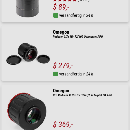
$ 89,-
versandfertig in
24 h
Omegon
Reducer 0,7x für 72/400 Quintuplet APO
$ 279,-
versandfertig in
24 h
Omegon
Pro Reducer 0.75x for 106 f/6.6 Triplet ED APO
$ 369,-