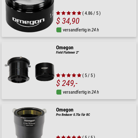
( 4.86 / 5 )
$ 34,90
versandfertig in
24 h
Omegon
Field Flattener 2''
( 5 / 5 )
$ 249,-
versandfertig in
24 h
Omegon
Pro Reducer 0.75x für RC
( 5 / 5 )