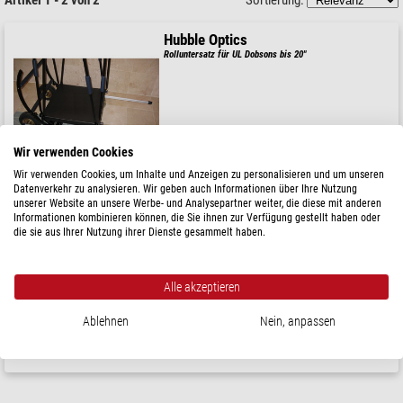
Hubble Optics
Rolluntersatz für UL Dobsons bis 20"
$ 560,-
Wir verwenden Cookies
versandfertig in
6-10 Wochen
Wir verwenden Cookies, um Inhalte und Anzeigen zu personalisieren und um unseren
Datenverkehr zu analysieren. Wir geben auch Informationen über Ihre Nutzung
unserer Website an unsere Werbe- und Analysepartner weiter, die diese mit anderen
Informationen kombinieren können, die Sie ihnen zur Verfügung gestellt haben oder
Hubble Optics
die sie aus Ihrer Nutzung ihrer Dienste gesammelt haben.
Rolluntersatz für UL 24 Dobson
Alle akzeptieren
$ 570,-
Ablehnen
Nein, anpassen
versandfertig in
6-10 Wochen