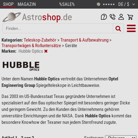
SHOP
MAGAZIN
%SALE%
DE / $
★★★★★
Kategorien:
Teleskop-Zubehör
>
Transport & Aufbewahrung
>
Transportwägen & Rolluntersätze
>
Geräte
Marken:
Hubble Optics
Unter dem Namen
Hubble Optics
vertreibt das Unternehmen
Optel
Engineering Group
Spiegelteleskope in Leichtbauweise.
Das 2003 im US-Bundesstaat Texas gegründete Unternehmen ist
spezialisiert auf den Bau optischer Spiegel mit besonders geringer Dicke
und geringem Gewicht. Zu den Kunden des Unternehmens gehören
universitäre Einrichtungen und die NASA. Dank
Hubble Optics
kommt das
besondere Knowhow der Texaner nun jedem Sternfreund zugute.
Artikel 1 - 2 von 2
Sortierung: