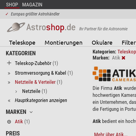
SHOP
MAGAZIN
✓
Europas größter Astrohändler
Ihr Partner für die Astronomie
Teleskope
Montierungen
Okulare
Filter
Kategorien:
Telesko
KATEGORIEN
Marken:
Atik
Teleskop-Zubehör
(1)
Stromversorgung & Kabel
(1)
Netzteile & Verteiler
(1)
Die Firma
Atik
wurde 
Netzteile
(1)
hochwertigen Kameras
Hauptkategorien anzeigen
ein Unternehmen, das 
die Fertigung in Portu
MARKEN
Atik
bedient ein hochw
Atik
(1)
PREIS
Mehr über Atik...