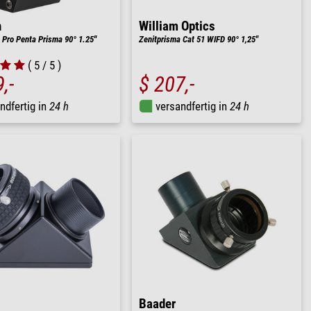
n
William Optics
 Pro Penta Prisma 90° 1.25''
Zenitprisma Cat 51 WIFD 90° 1,25"
( 5 / 5 )
,-
$ 207,-
ndfertig in
24 h
versandfertig in
24 h
Baader