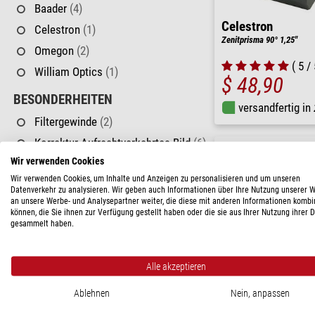
Baader
(4)
Celestron
Celestron
(1)
Zenitprisma 90° 1,25"
Omegon
(2)
( 5 / 
William Optics
(1)
$ 48,90
BESONDERHEITEN
versandfertig in
Filtergewinde
(2)
Korrektur Aufrechtverkehrtes Bild
(6)
Wir verwenden Cookies
Ringklemmung
(4)
Wir verwenden Cookies, um Inhalte und Anzeigen zu personalisieren und um unseren
ANSCHLUSS (TELESKOPSEITIG)
Datenverkehr zu analysieren. Wir geben auch Informationen über Ihre Nutzung unserer 
an unsere Werbe- und Analysepartner weiter, die diese mit anderen Informationen kombi
1,25"
(4)
können, die Sie ihnen zur Verfügung gestellt haben oder die sie aus Ihrer Nutzung ihrer 
gesammelt haben.
2"
(1)
T2
(2)
Alle akzeptieren
PREIS
Ablehnen
Nein, anpassen
< 60 $
(1)
Omegon