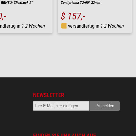
a BBHS® ClickLock 2"
Zenitprisma T2/90° 32mm
,-
$ 157,-
ndfertig in
1-2 Wochen
versandfertig in
1-2 Wochen
NEWSLETTER
FINDEN SIE UNS AUCH AUF