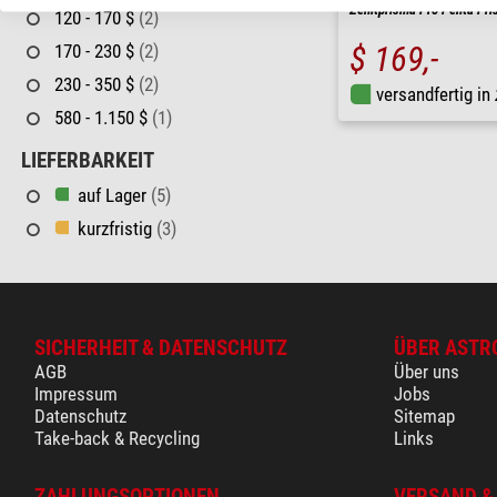
Zenitprisma Pro Penta Pris
120 - 170 $
(2)
170 - 230 $
(2)
$ 169,-
230 - 350 $
(2)
versandfertig in
580 - 1.150 $
(1)
LIEFERBARKEIT
auf Lager
(5)
kurzfristig
(3)
SICHERHEIT & DATENSCHUTZ
ÜBER ASTR
AGB
Über uns
Impressum
Jobs
Datenschutz
Sitemap
Take-back & Recycling
Links
ZAHLUNGSOPTIONEN
VERSAND &