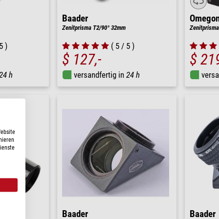
Baader
Omego
Zenitprisma T2/90° 32mm
Zenitprisma
5 )
( 5 / 5 )
$ 127,-
$ 219
24 h
versandfertig in
24 h
versa
Website
nieren
Dienste
Baader
Baader