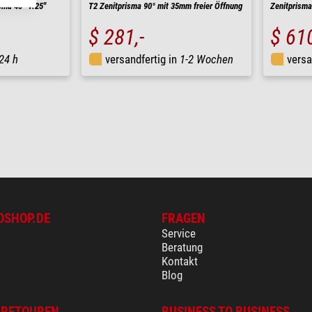
ma 45° 1.25''
T2 Zenitprisma 90° mit 35mm freier Öffnung
Zenitprism
$ 281,-
$ 610
24 h
versandfertig in
1-2 Wochen
versa
OSHOP.DE
FRAGEN
Service
Beratung
Kontakt
Blog
 RETOUREN
BUSINESS TO BUSINESS