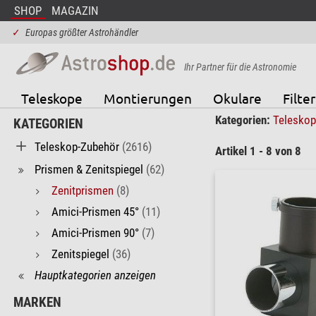
SHOP
MAGAZIN
✓
Europas größter Astrohändler
Ihr Partner für die Astronomie
Teleskope
Montierungen
Okulare
Filter
Kategorien:
Telesko
KATEGORIEN
Teleskop-Zubehör
(2616)
Artikel 1 - 8 von 8
Prismen & Zenitspiegel
(62)
Zenitprismen
(8)
Amici-Prismen 45°
(11)
Amici-Prismen 90°
(7)
Zenitspiegel
(36)
Hauptkategorien anzeigen
MARKEN