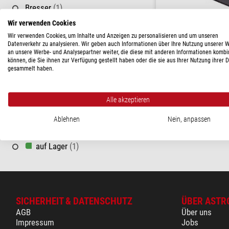
Bresser
(1)
Wir verwenden Cookies
BESONDERHEITEN
Bresser
Wir verwenden Cookies, um Inhalte und Anzeigen zu personalisieren und um unseren
Amici-Prisma Amici Prisma
Korrektur Aufrechtverkehrtes Bild
(1)
Datenverkehr zu analysieren. Wir geben auch Informationen über Ihre Nutzung unserer 
an unsere Werbe- und Analysepartner weiter, die diese mit anderen Informationen kombi
$ 57,-
Korrektur Seitenverkehrtes Bild
(1)
können, die Sie ihnen zur Verfügung gestellt haben oder die sie aus Ihrer Nutzung ihrer 
gesammelt haben.
Ringklemmung
(1)
versandfertig in
PREIS
Alle akzeptieren
< 60 $
(1)
Ablehnen
Nein, anpassen
LIEFERBARKEIT
auf Lager
(1)
SICHERHEIT & DATENSCHUTZ
ÜBER ASTR
AGB
Über uns
Impressum
Jobs