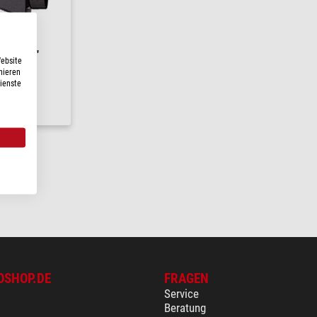
 45° 1,25''
Website
nieren
Dienste
24 h
OSHOP.DE
FRAGEN
Service
Beratung