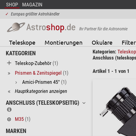
SHOP
MAGAZIN
✓
Europas größter Astrohändler
Ihr Partner für die Astronomie
Teleskope
Montierungen
Okulare
Filter
Kategorien:
Telesko
KATEGORIEN
Anschluss (teleskops
Teleskop-Zubehör
(1)
Artikel 1 - 1 von 1
Prismen & Zenitspiegel
(1)
Amici-Prismen 45°
(1)
Hauptkategorien anzeigen
ANSCHLUSS (TELESKOPSEITIG)
M35
(1)
MARKEN