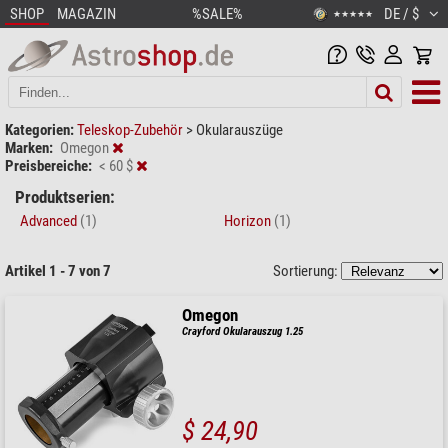
SHOP
MAGAZIN
%SALE%
DE / $
★★★★★
Kategorien:
Teleskop-Zubehör
>
Okularauszüge
Marken:
Omegon
Preisbereiche:
< 60 $
Produktserien:
Advanced
(1)
Horizon
(1)
Artikel 1 - 7 von 7
Sortierung:
Omegon
Crayford Okularauszug 1.25
$ 24,90