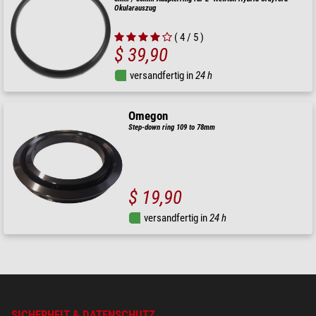
Okularauszug
( 4 / 5 )
$ 39,90
versandfertig in
24 h
Omegon
Step-down ring 109 to 78mm
$ 19,90
versandfertig in
24 h
SICHERHEIT & DATENSCHUTZ