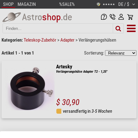
SHOP
MAGAZIN
%SALE%
DE / $
★★★★★
Kategorien:
Teleskop-Zubehör
>
Adapter
>
Verlängerungshülsen
Artikel 1 - 1 von 1
Sortierung:
Artesky
Verlängerungshülse Adapter T2 - 1,25"
$ 30,90
versandfertig in
3-5 Wochen