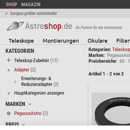
SHOP
MAGAZIN
✓
Europas größter Astrohändler
Ihr Partner für die Astronomie
Teleskope
Montierungen
Okulare
Filter
Kategorien:
Telesko
KATEGORIEN
Marken:
PegasusAst
Teleskop-Zubehör
(17)
Preisbereiche:
60 - 
Adapter
(2)
Artikel 1 - 2 von 2
Erweiterungs- &
Reduzieradapter
(2)
Hauptkategorien anzeigen
MARKEN
PegasusAstro
(2)
PREIS