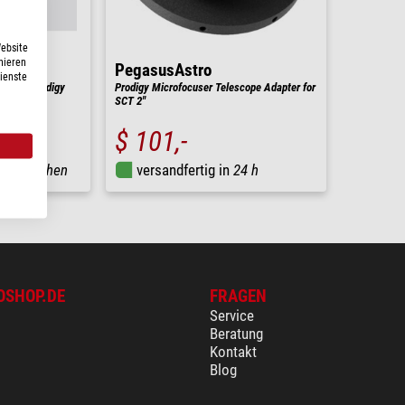
Website
nieren
PegasusAstro
Dienste
r für Prodigy
Prodigy Microfocuser Telescope Adapter for
SCT 2''
$ 101,-
1-2 Wochen
versandfertig in
24 h
OSHOP.DE
FRAGEN
Service
Beratung
Kontakt
Blog