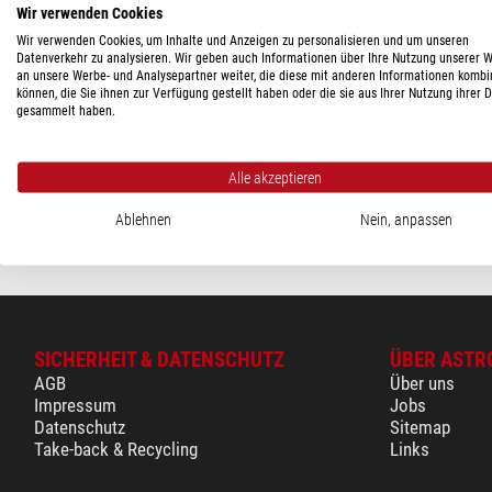
60 - 120 $
(2)
Wir verwenden Cookies
Wir verwenden Cookies, um Inhalte und Anzeigen zu personalisieren und um unseren
LIEFERBARKEIT
Datenverkehr zu analysieren. Wir geben auch Informationen über Ihre Nutzung unserer 
an unsere Werbe- und Analysepartner weiter, die diese mit anderen Informationen kombi
PegasusAstro
auf Lager
(1)
können, die Sie ihnen zur Verfügung gestellt haben oder die sie aus Ihrer Nutzung ihrer 
M68 Female Kamera-Adapte
gesammelt haben.
kurzfristig
(1)
Microfocuser
$ 86,-
Alle akzeptieren
versandfertig in
Ablehnen
Nein, anpassen
SICHERHEIT & DATENSCHUTZ
ÜBER ASTR
AGB
Über uns
Impressum
Jobs
Datenschutz
Sitemap
Take-back & Recycling
Links