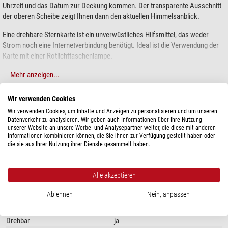
Uhrzeit und das Datum zur Deckung kommen. Der transparente Ausschnitt
der oberen Scheibe zeigt Ihnen dann den aktuellen Himmelsanblick.
Eine drehbare Sternkarte ist ein unverwüstliches Hilfsmittel, das weder
Strom noch eine Internetverbindung benötigt. Ideal ist die Verwendung der
Karte mit einer Rotlichttaschenlampe.
Drehbare Sternkarten sind für einen bestimmten Breitengrad gerechnet. Es
Mehr anzeigen...
gibt sie in verschiedenen Durchmessern und Sprachen.
Wir verwenden Cookies
TECHNISCHE DATEN
Wir verwenden Cookies, um Inhalte und Anzeigen zu personalisieren und um unseren
Datenverkehr zu analysieren. Wir geben auch Informationen über Ihre Nutzung
unserer Website an unsere Werbe- und Analysepartner weiter, die diese mit anderen
Allgemein
Informationen kombinieren können, die Sie ihnen zur Verfügung gestellt haben oder
Sprache
Englisch
die sie aus Ihrer Nutzung ihrer Dienste gesammelt haben.
Level
Einsteiger
Typ
Sternkarte
Alle akzeptieren
Geeignet für Breitengrad
20°N
Durchmesser (cm)
25
Ablehnen
Nein, anpassen
Besonderheiten
Drehbar
ja