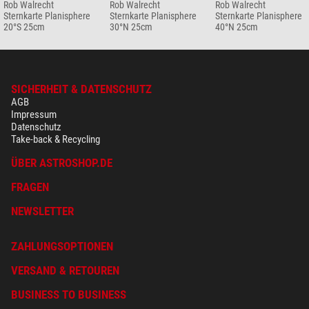
Rob Walrecht
Rob Walrecht
Rob Walrecht
Sternkarte Planisphere
Sternkarte Planisphere
Sternkarte Planisphere
20°S 25cm
30°N 25cm
40°N 25cm
SICHERHEIT & DATENSCHUTZ
AGB
Impressum
Datenschutz
Take-back & Recycling
ÜBER ASTROSHOP.DE
FRAGEN
NEWSLETTER
ZAHLUNGSOPTIONEN
VERSAND & RETOUREN
BUSINESS TO BUSINESS