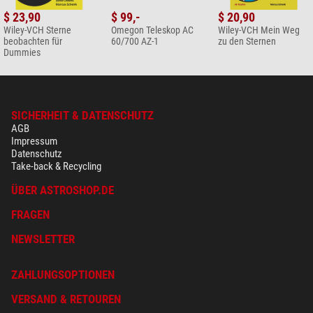
$ 23,90
$ 99,-
$ 20,90
Wiley-VCH Sterne
Omegon Teleskop AC
Wiley-VCH Mein Weg
beobachten für
60/700 AZ-1
zu den Sternen
Dummies
SICHERHEIT & DATENSCHUTZ
AGB
Impressum
Datenschutz
Take-back & Recycling
ÜBER ASTROSHOP.DE
FRAGEN
NEWSLETTER
ZAHLUNGSOPTIONEN
VERSAND & RETOUREN