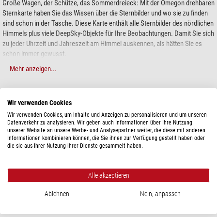
Große Wagen, der Schütze, das Sommerdreieck: Mit der Omegon drehbaren
Sternkarte haben Sie das Wissen über die Sternbilder und wo sie zu finden
sind schon in der Tasche. Diese Karte enthält alle Sternbilder des nördlichen
Himmels plus viele DeepSky-Objekte für Ihre Beobachtungen. Damit Sie sich
zu jeder Uhrzeit und Jahreszeit am Himmel auskennen, als hätten Sie es
schon immer gewusst.
Mehr anzeigen...
Die Vorteile auf einen Blick:
Drehbare Sternkarte für die Orientierung am Sternenhimmel, die Spaß
TECHNISCHE DATEN
macht. Damit Sie in Zukunft jedes Sternbild sicher erkennen.
Wir verwenden Cookies
Präzise und genau für Mitteleuropa zwischen 45° und 55° nördlicher
Wir verwenden Cookies, um Inhalte und Anzeigen zu personalisieren und um unseren
Breite. Aktueller Sternenhimmel einstellbar mit exakten und realistischen
Allgemein
Datenverkehr zu analysieren. Wir geben auch Informationen über Ihre Nutzung
Positionen.
unserer Website an unsere Werbe- und Analysepartner weiter, die diese mit anderen
Typ
Sternkarte
Informationen kombinieren können, die Sie ihnen zur Verfügung gestellt haben oder
Monate, Tage, Stunden und Minuten: Stellen Sie minutengenau den
Sprache
Deutsch
die sie aus Ihrer Nutzung ihrer Dienste gesammelt haben.
Sternenhimmel ein zu jeder Zeit des Jahres, damit Sie auch genau sehen,
Format
17,5x17,5cm
wann welche Sternbilder auf- und untergehen.
Einfach Datumsskala einstellen und innerhalb von wenigen Sekunden
Besonderheiten
Alle akzeptieren
den richtigen Himmelsausschnitt wählen.
Drehbar
ja
Ablehnen
Nein, anpassen
Spritzwasserfest
ja
Sternbilder: Eine Karte, um alle zu finden
Oft blicken die Menschen nach oben und fragen sich: Was sind das für