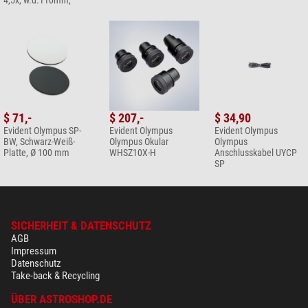
$ 71,-
$ 207,-
$ 34,90
Evident Olympus SP-
Evident Olympus
Evident Olympus
BW, Schwarz-Weiß-
Olympus Okular
Olympus
Platte, Ø 100 mm
WHSZ10X-H
Anschlusskabel UYCP
SP
SICHERHEIT & DATENSCHUTZ
AGB
Impressum
Datenschutz
Take-back & Recycling
ÜBER ASTROSHOP.DE