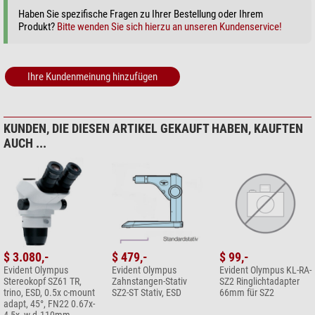
Haben Sie spezifische Fragen zu Ihrer Bestellung oder Ihrem
Produkt?
Bitte wenden Sie sich hierzu an unseren Kundenservice!
Ihre Kundenmeinung hinzufügen
KUNDEN, DIE DIESEN ARTIKEL GEKAUFT HABEN, KAUFTEN
AUCH ...
$ 3.080,-
$ 479,-
$ 99,-
Evident Olympus
Evident Olympus
Evident Olympus KL-RA-
Stereokopf SZ61 TR,
Zahnstangen-Stativ
SZ2 Ringlichtadapter
trino, ESD, 0.5x c-mount
SZ2-ST Stativ, ESD
66mm für SZ2
adapt, 45°, FN22 0.67x-
4,5x, w.d.110mm,