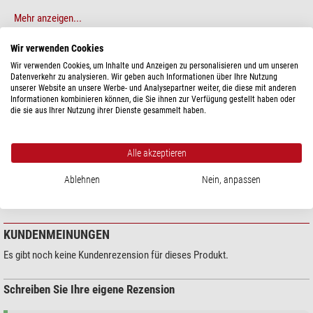
Mehr anzeigen...
Wir verwenden Cookies
TECHNISCHE DATEN
Wir verwenden Cookies, um Inhalte und Anzeigen zu personalisieren und um unseren
Datenverkehr zu analysieren. Wir geben auch Informationen über Ihre Nutzung
unserer Website an unsere Werbe- und Analysepartner weiter, die diese mit anderen
Sonstiges
Informationen kombinieren können, die Sie ihnen zur Verfügung gestellt haben oder
Lieferanten Produktnummer
035440
die sie aus Ihrer Nutzung ihrer Dienste gesammelt haben.
Alle akzeptieren
PRODUKTSICHERHEIT
Ablehnen
Nein, anpassen
Hersteller:
Evident Europe GmbH, Caffamacherreihe 8–10, 20355
Hamburg, DE, https://www.evidentscientific.com/
KUNDENMEINUNGEN
Es gibt noch keine Kundenrezension für dieses Produkt.
Schreiben Sie Ihre eigene Rezension