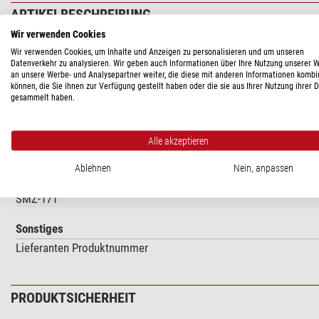
ARTIKELBESCHREIBUNG
Wir verwenden Cookies
Objekthalter rund (SMZ-GM)
Wir verwenden Cookies, um Inhalte und Anzeigen zu personalisieren und um unseren
Datenverkehr zu analysieren. Wir geben auch Informationen über Ihre Nutzung unserer 
Passend zu den Serien:
GM-161, GM-168, GM-171
an unsere Werbe- und Analysepartner weiter, die diese mit anderen Informationen kombi
können, die Sie ihnen zur Verfügung gestellt haben oder die sie aus Ihrer Nutzung ihrer 
gesammelt haben.
TECHNISCHE DATEN
Alle akzeptieren
Passend zur Serie
Ablehnen
Nein, anpassen
SMZ-168
SMZ-171
Sonstiges
Lieferanten Produktnummer
PRODUKTSICHERHEIT