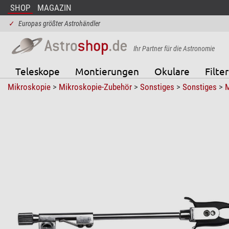
SHOP
MAGAZIN
✓
Europas größter Astrohändler
Ihr Partner für die Astronomie
Teleskope
Montierungen
Okulare
Filter
Mikroskopie
>
Mikroskopie-Zubehör
>
Sonstiges
>
Sonstiges
>
M