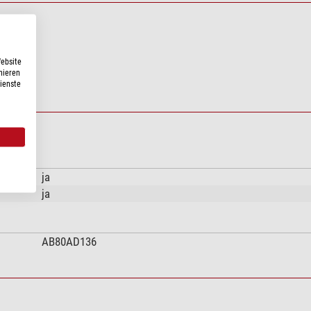
Website
nieren
Dienste
ja
ja
AB80AD136