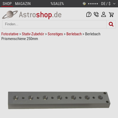
SHOP
MAGAZIN
%SALE%
DE / $
★★★★★
Fotostative
>
Stativ-Zubehör
>
Sonstiges
>
Berlebach
> Berlebach
Prismenschiene 250mm