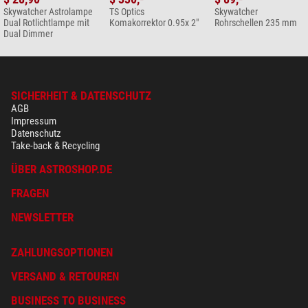
Skywatcher Astrolampe
TS Optics
Skywatcher
Dual Rotlichtlampe mit
Komakorrektor 0.95x 2"
Rohrschellen 235 mm
Dual Dimmer
SICHERHEIT & DATENSCHUTZ
AGB
Impressum
Datenschutz
Take-back & Recycling
ÜBER ASTROSHOP.DE
FRAGEN
NEWSLETTER
ZAHLUNGSOPTIONEN
VERSAND & RETOUREN
BUSINESS TO BUSINESS