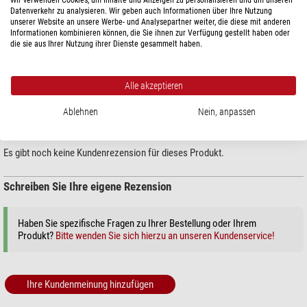
TECHNISCHE DATEN
Datenverkehr zu analysieren. Wir geben auch Informationen über Ihre Nutzung
unserer Website an unsere Werbe- und Analysepartner weiter, die diese mit anderen
Informationen kombinieren können, die Sie ihnen zur Verfügung gestellt haben oder
die sie aus Ihrer Nutzung ihrer Dienste gesammelt haben.
PRODUKTSICHERHEIT
Hersteller:
Berlebach Stativtechnik, Chemnitzer Straße 2, 09619 Mulda, DE,
Alle akzeptieren
http://www.berlebach.de
Ablehnen
Nein, anpassen
KUNDENMEINUNGEN
Es gibt noch keine Kundenrezension für dieses Produkt.
Schreiben Sie Ihre eigene Rezension
Haben Sie spezifische Fragen zu Ihrer Bestellung oder Ihrem
Produkt?
Bitte wenden Sie sich hierzu an unseren Kundenservice!
Ihre Kundenmeinung hinzufügen