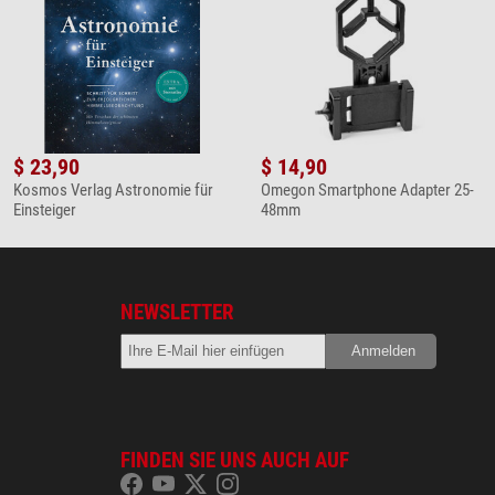
$ 23,90
$ 14,90
Kosmos Verlag Astronomie für
Omegon Smartphone Adapter 25-
Einsteiger
48mm
NEWSLETTER
FINDEN SIE UNS AUCH AUF