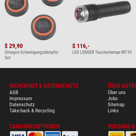
$ 29,90
$ 116,-
Omegon Schwingungsdämpfer
LED LENSER Taschenlampe MT10
Set
SICHERHEIT & DATENSCHUTZ
ÜBER ASTR
AGB
Über uns
Impressum
Jobs
Datenschutz
Sitemap
Take-back & Recycling
Links
ZAHLUNGSOPTIONEN
VERSAND &