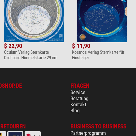
$ 22,90
$ 11,90
Oculum Verlag Sternkarte
Kosmos Verlag Sternkarte für
Drehbare Himmelskarte 29 cm
Einsteiger
OSHOP.DE
FRAGEN
Service
Beratung
Kontakt
Blog
 RETOUREN
BUSINESS TO BUSINESS
Partnerprogramm