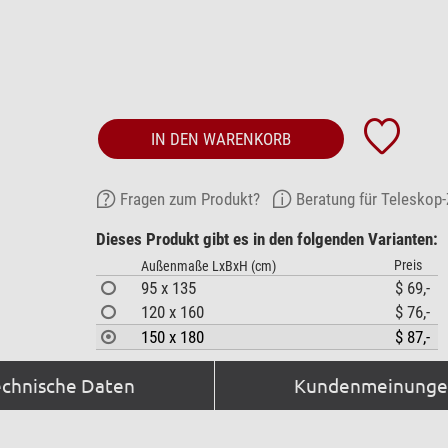
IN DEN WARENKORB
Fragen zum Produkt?
Beratung für Teleskop
Dieses Produkt gibt es in den folgenden Varianten:
Preis
Außenmaße LxBxH (cm)
95 x 135
$ 69,-
120 x 160
$ 76,-
150 x 180
$ 87,-
echnische Daten
Kundenmeinungen