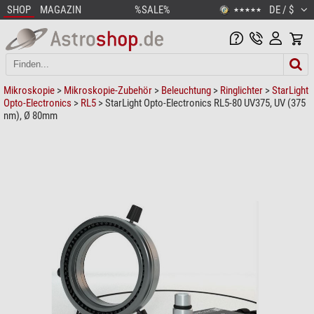
SHOP
MAGAZIN
%SALE%
DE / $
★★★★★
Mikroskopie
>
Mikroskopie-Zubehör
>
Beleuchtung
>
Ringlichter
>
StarLight
Opto-Electronics
>
RL5
> StarLight Opto-Electronics RL5-80 UV375, UV (375
nm), Ø 80mm