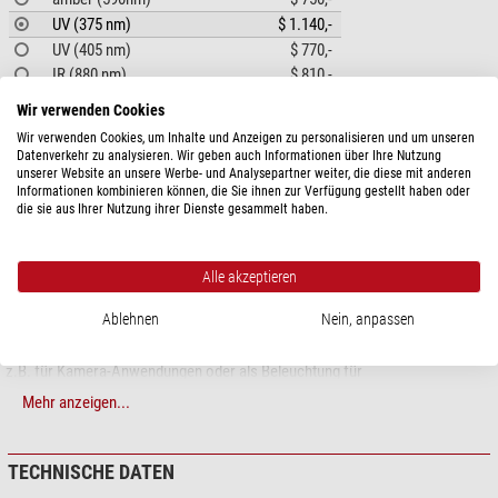
UV (375 nm)
$ 1.140,-
UV (405 nm)
$ 770,-
IR (880 nm)
$ 810,-
Wir verwenden Cookies
ARTIKELBESCHREIBUNG
Wir verwenden Cookies, um Inhalte und Anzeigen zu personalisieren und um unseren
Datenverkehr zu analysieren. Wir geben auch Informationen über Ihre Nutzung
unserer Website an unsere Werbe- und Analysepartner weiter, die diese mit anderen
LED-Ringlichter
Informationen kombinieren können, die Sie ihnen zur Verfügung gestellt haben oder
die sie aus Ihrer Nutzung ihrer Dienste gesammelt haben.
Eine runde Sache in vielen Größen
Mini-LED-Ringlichter RL1 und RL2
Alle akzeptieren
Die Mini-LED-Ringlichter der Serien RL1 und RL2 kommen aufgrund ihrer
Ablehnen
Nein, anpassen
kompakten Abmessungen überall dort zu Einsatz, wo nur wenig Platz für die
Beleuchtung vorhanden ist. Trotz dessen bieten diese Ringlichter viel Licht,
z.B. für Kamera-Anwendungen oder als Beleuchtung für
Fertigungsmaschinen. Beide Serien gibt es mit zwei verschiedenen Nenn-
Mehr anzeigen...
Arbeitsabständen, was durch unterschiedliche LED-Einbauwinkel erreicht
wird.
TECHNISCHE DATEN
LED-Ringlichter RL4 und RL5