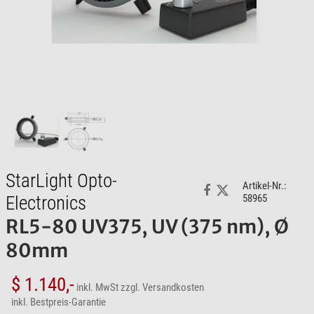
StarLight Opto-
Artikel-Nr.:
Electronics
58965
RL5-80 UV375, UV (375 nm), Ø
80mm
$ 1.140,-
inkl. MwSt
zzgl. Versandkosten
inkl. Bestpreis-Garantie