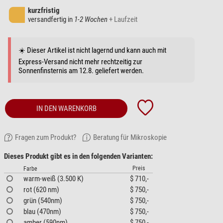
kurzfristig
versandfertig in
1-2 Wochen
+ Laufzeit
☀️ Dieser Artikel ist nicht lagernd und kann auch mit
Express-Versand nicht mehr rechtzeitig zur
Sonnenfinsternis am 12.8. geliefert werden.
IN DEN WARENKORB
Fragen zum Produkt?
Beratung für Mikroskopie
Dieses Produkt gibt es in den folgenden Varianten:
Preis
Farbe
warm-weiß (3.500 K)
$ 710,-
rot (620 nm)
$ 750,-
grün (540nm)
$ 750,-
blau (470nm)
$ 750,-
amber (590nm)
$ 750,-