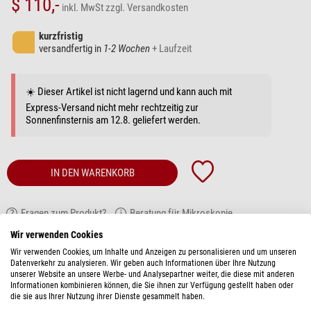
$ 110,-
inkl. MwSt
zzgl. Versandkosten
kurzfristig
versandfertig in
1-2 Wochen
+ Laufzeit
☀️ Dieser Artikel ist nicht lagernd und kann auch mit
Express-Versand nicht mehr rechtzeitig zur
Sonnenfinsternis am 12.8. geliefert werden.
IN DEN WARENKORB
Fragen zum Produkt?
Beratung für Mikroskopie
Wir verwenden Cookies
ARTIKELBESCHREIBUNG
Wir verwenden Cookies, um Inhalte und Anzeigen zu personalisieren und um unseren
Datenverkehr zu analysieren. Wir geben auch Informationen über Ihre Nutzung
unserer Website an unsere Werbe- und Analysepartner weiter, die diese mit anderen
Polarizationkit, Rundtisch, Einschraub-Analysator, SB.9525 (StereoBlue)
Informationen kombinieren können, die Sie ihnen zur Verfügung gestellt haben oder
die sie aus Ihrer Nutzung ihrer Dienste gesammelt haben.