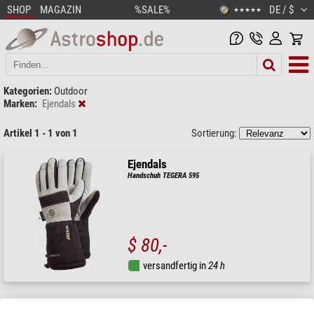
SHOP
MAGAZIN
%SALE%
DE / $
★★★★★
Kategorien:
Outdoor
Marken:
Ejendals
Artikel 1 - 1 von 1
Sortierung:
Ejendals
Handschuh TEGERA 595
$ 80,-
versandfertig in
24 h