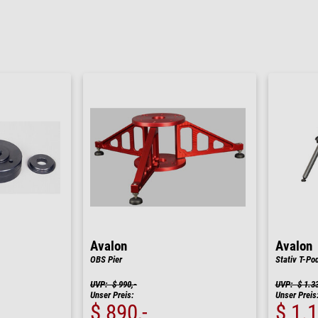
Avalon
Avalon
OBS Pier
Stativ T-Po
UVP: $ 990,-
UVP: $ 1.33
Unser Preis:
Unser Preis
$ 890,-
$ 1.1