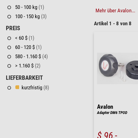
50 - 100 kg
(1)
Mehr über Avalon...
100 - 150 kg
(3)
Artikel 1 - 8 von 8
PREIS
< 60 $
(1)
60 - 120 $
(1)
580 - 1.160 $
(4)
> 1.160 $
(2)
LIEFERBARKEIT
kurzfristig
(8)
Avalon
Adapter DM6 TPOD
$ 96,-