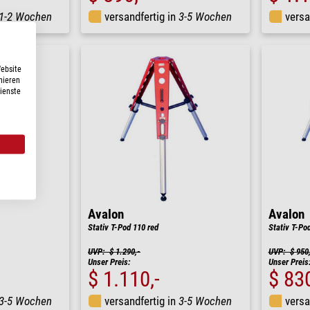
1-2 Wochen
versandfertig in
3-5 Wochen
versa
Website
nieren
Dienste
Avalon
Avalon
Stativ T-Pod 110 red
Stativ T-Po
UVP: $ 1.290,-
UVP: $ 950,
Unser Preis:
Unser Preis
$ 1.110,-
$ 830
3-5 Wochen
versandfertig in
3-5 Wochen
versa