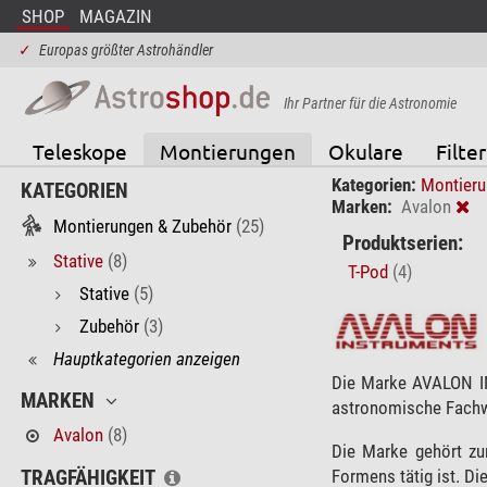
SHOP
MAGAZIN
✓
Europas größter Astrohändler
Ihr Partner für die Astronomie
Teleskope
Montierungen
Okulare
Filter
Kategorien:
Montieru
KATEGORIEN
Marken:
Avalon
Montierungen & Zubehör
(25)
Produktserien:
Stative
(8)
T-Pod
(4)
Stative
(5)
Zubehör
(3)
Hauptkategorien anzeigen
Die Marke AVALON IN
MARKEN
astronomische Fachwe
Avalon
(8)
Die Marke gehört zu
Formens tätig ist. Die
TRAGFÄHIGKEIT