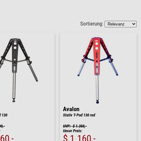
Sortierung:
Avalon
d 130
Stativ T-Pod 130 red
0,-
UVP: $ 1.350,-
:
Unser Preis:
60,-
$ 1.160,-