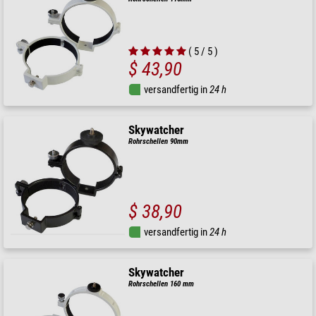
( 5 / 5 )
$ 43,90
versandfertig in
24 h
Skywatcher
Rohrschellen 90mm
$ 38,90
versandfertig in
24 h
Skywatcher
Rohrschellen 160 mm