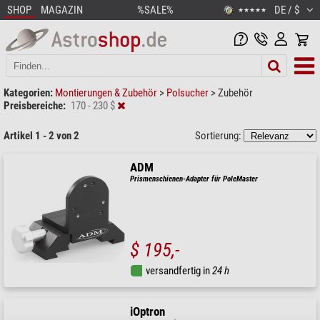
SHOP
MAGAZIN
%SALE%
DE / $
★★★★★
Kategorien:
Montierungen & Zubehör
>
Polsucher
>
Zubehör
Preisbereiche:
170 - 230 $
Artikel 1 - 2 von 2
Sortierung:
ADM
Prismenschienen-Adapter für PoleMaster
$ 195,-
versandfertig in
24 h
iOptron