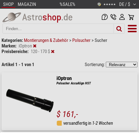
SHOP
MAGAZIN
%SALE%
DE / $
★★★★★
Kategorien:
Montierungen & Zubehör
>
Polsucher
>
Sucher
Marken:
iOptron
Preisbereiche:
120 - 170 $
Artikel 1 - 1 von 1
Sortierung:
iOptron
Polsucher AccuAlign HST
$ 161,-
versandfertig in
1-2 Wochen