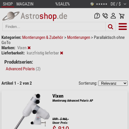
SHOP
MAGAZIN
%SALE%
DE / $
★★★★★
Kategorien:
Montierungen & Zubehör
>
Montierungen
>
Parallaktisch ohne
GoTo
Marken:
Vixen
Lieferbarkeit:
kurzfristig lieferbar
Produktserien:
Advanced Polaris
(2)
Artikel 1 - 2 von 2
Sortierung:
Vixen
Montierung Advanced Polaris AP
UVP: $ 960,-
Unser Preis: