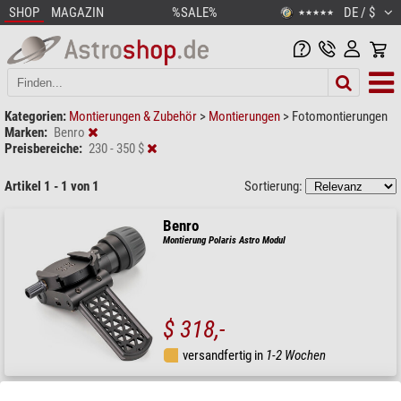
SHOP
MAGAZIN
%SALE%
DE / $
★★★★★
Kategorien:
Montierungen & Zubehör
>
Montierungen
>
Fotomontierungen
Marken:
Benro
Preisbereiche:
230 - 350 $
Artikel 1 - 1 von 1
Sortierung:
Benro
Montierung Polaris Astro Modul
$ 318,-
versandfertig in
1-2 Wochen