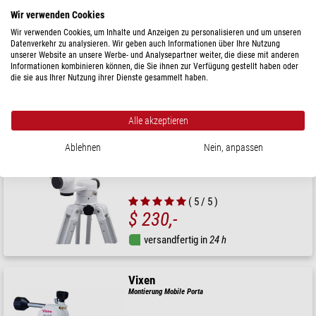
Montierung Advanced Polaris azimutal APZ
Wir verwenden Cookies
Wir verwenden Cookies, um Inhalte und Anzeigen zu personalisieren und um unseren
Datenverkehr zu analysieren. Wir geben auch Informationen über Ihre Nutzung
UVP: $ 790,-
unserer Website an unsere Werbe- und Analysepartner weiter, die diese mit anderen
Unser Preis:
Informationen kombinieren können, die Sie ihnen zur Verfügung gestellt haben oder
$ 720,-
die sie aus Ihrer Nutzung ihrer Dienste gesammelt haben.
versandfertig in
1-2 Wochen
Alle akzeptieren
Vixen
Ablehnen
Nein, anpassen
Montierung Mobile Porta
( 5 / 5 )
$ 230,-
versandfertig in
24 h
Vixen
Montierung Mobile Porta