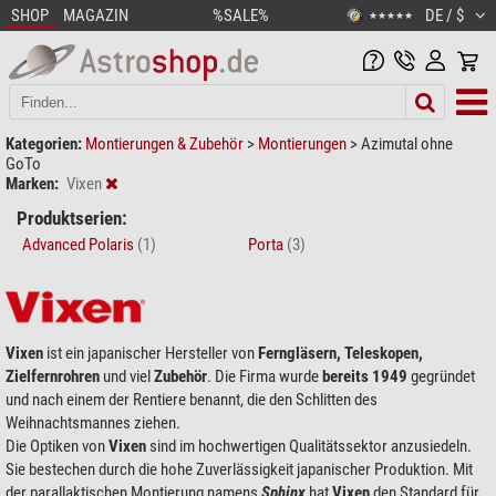
SHOP
MAGAZIN
%SALE%
DE / $
★★★★★
Kategorien:
Montierungen & Zubehör
>
Montierungen
>
Azimutal ohne
GoTo
Marken:
Vixen
Produktserien:
Advanced Polaris
(1)
Porta
(3)
Vixen
ist ein japanischer Hersteller von
Ferngläsern, Teleskopen,
Zielfernrohren
und viel
Zubehör
. Die Firma wurde
bereits 1949
gegründet
und nach einem der Rentiere benannt, die den Schlitten des
Weihnachtsmannes ziehen.
Die Optiken von
Vixen
sind im hochwertigen Qualitätssektor anzusiedeln.
Sie bestechen durch die hohe Zuverlässigkeit japanischer Produktion. Mit
der parallaktischen Montierung namens
Sphinx
hat
Vixen
den Standard für