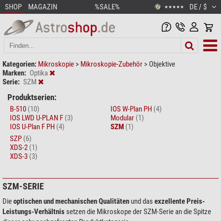
SHOP
MAGAZIN
%SALE%
DE / $
★★★★★
Kategorien:
Mikroskopie
>
Mikroskopie-Zubehör
>
Objektive
Marken:
Optika
Serie:
SZM
Produktserien:
B-510
(10)
IOS W-Plan PH
(4)
IOS LWD U-PLAN F
(3)
Modular
(1)
IOS U-Plan F PH
(4)
SZM
(1)
SZP
(6)
XDS-2
(1)
XDS-3
(3)
SZM-SERIE
Die
optischen und mechanischen Qualitäten
und das
exzellente Preis-
Leistungs-Verhältnis
setzen die Mikroskope der SZM-Serie an die Spitze