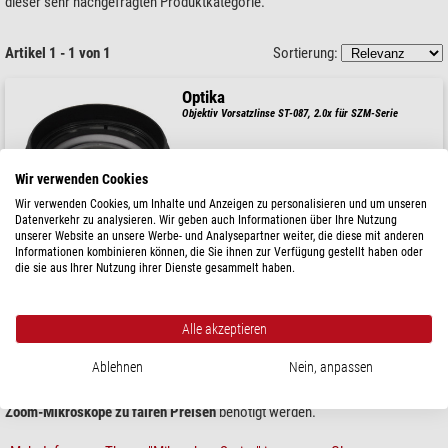
dieser sehr nachgefragten Produktkategorie.
Artikel 1 - 1 von 1
Sortierung:
Optika
Objektiv Vorsatzlinse ST-087, 2.0x für SZM-Serie
Wir verwenden Cookies
$ 136,-
Wir verwenden Cookies, um Inhalte und Anzeigen zu personalisieren und um unseren
Datenverkehr zu analysieren. Wir geben auch Informationen über Ihre Nutzung
unserer Website an unsere Werbe- und Analysepartner weiter, die diese mit anderen
versandfertig in
6-10 Wochen
Informationen kombinieren können, die Sie ihnen zur Verfügung gestellt haben oder
die sie aus Ihrer Nutzung ihrer Dienste gesammelt haben.
Alle vier Modelle der SZM-Serie verfügen über dasselbe optische System
mit binokularem oder trinokularem Einblick und Zoom-Objektiven. Die
Alle akzeptieren
verschiedenen, zahlreichen Zubehörteile bieten eine reichhaltige Auswahl an
Ablehnen
Nein, anpassen
möglichen Konstellationen, die die Flexibilität des Beobachtens deutlich
erhöhen. Sie werden immer dann verwendet, wenn
professionelle Stereo-
Zoom-Mikroskope zu fairen Preisen
benötigt werden.