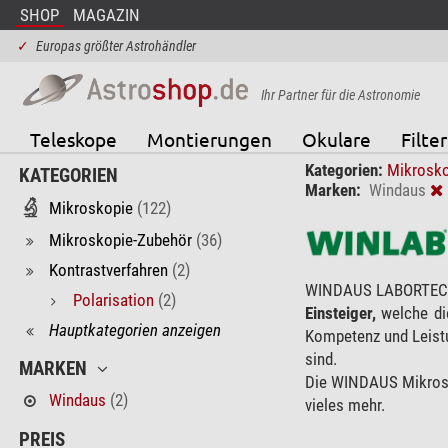
SHOP
MAGAZIN
✓
Europas größter Astrohändler
Ihr Partner für die Astronomie
Teleskope
Montierungen
Okulare
Filter
Kategorien:
Mikrosk
KATEGORIEN
Marken:
Windaus
Mikroskopie
(122)
Mikroskopie-Zubehör
(36)
Kontrastverfahren
(2)
WINDAUS LABORTECH
Polarisation
(2)
Einsteiger,
welche di
Hauptkategorien anzeigen
Kompetenz und Leistu
sind.
MARKEN
Die WINDAUS Mikros
Windaus
(2)
vieles mehr.
PREIS