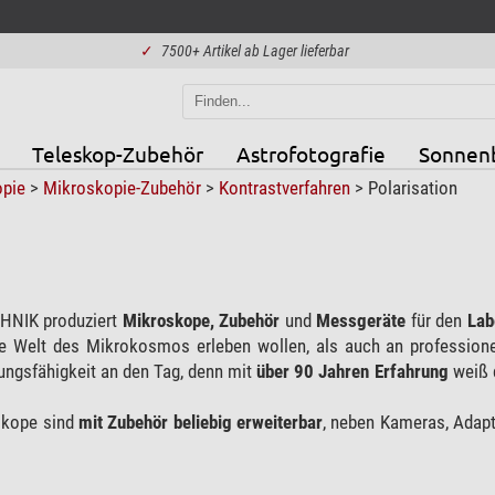
✓
7500+ Artikel ab Lager lieferbar
Teleskop-Zubehör
Astrofotografie
Sonnen
opie
>
Mikroskopie-Zubehör
>
Kontrastverfahren
>
Polarisation
NIK produziert
Mikroskope, Zubehör
und
Messgeräte
für den
Lab
e Welt des Mikrokosmos erleben wollen, als auch an professione
ngsfähigkeit an den Tag, denn mit
über 90 Jahren Erfahrung
weiß 
kope sind
mit Zubehör beliebig erweiterbar
, neben Kameras, Adapte