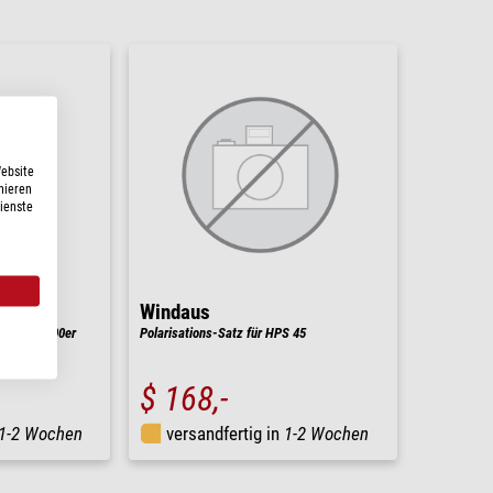
Website
nieren
Dienste
Windaus
für HPM 100er
Polarisations-Satz für HPS 45
$ 168,-
1-2 Wochen
versandfertig in
1-2 Wochen