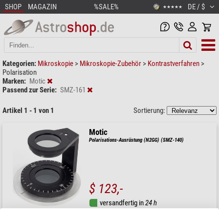
SHOP
MAGAZIN
%SALE%
DE / $
★★★★★
Kategorien:
Mikroskopie
>
Mikroskopie-Zubehör
>
Kontrastverfahren
>
Polarisation
Marken:
Motic
Passend zur Serie:
SMZ-161
Artikel 1 - 1 von 1
Sortierung:
Motic
Polarisations-Ausrüstung (N2GG) (SMZ-140)
$ 123,-
versandfertig in
24 h