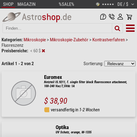
SHOP
MAGAZIN
%SALE%
DE / $
★★★★★
Kategorien:
Mikroskopie
>
Mikroskopie-Zubehör
>
Kontrastverfahren
>
Fluoreszenz
Preisbereiche:
< 60 $
Artikel 1 - 2 von 2
Sortierung:
Euromex
Netzteil IS.9211, f. single filter block fluorescence attachment,
100-240 Vac/7,5Vdc 1A
$ 38,90
versandfertig in
1-2 Wochen
Optika
UV Schutz, orange, M-1335