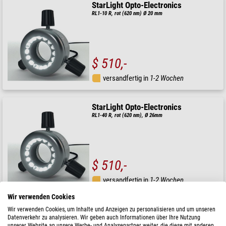
StarLight Opto-Electronics
RL1-10 R, rot (620 nm) Ø 20 mm
$ 510,-
versandfertig in
1-2 Wochen
StarLight Opto-Electronics
RL1-40 R, rot (620 nm), Ø 26mm
$ 510,-
versandfertig in
1-2 Wochen
Wir verwenden Cookies
StarLight Opto-Electronics
Wir verwenden Cookies, um Inhalte und Anzeigen zu personalisieren und um unseren
Datenverkehr zu analysieren. Wir geben auch Informationen über Ihre Nutzung
RL1-40 G, grün (540 nm), Ø 26mm
unserer Website an unsere Werbe- und Analysepartner weiter, die diese mit anderen