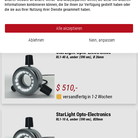
Informationen kombinieren können, die Sie ihnen zur Verfügung gestellt haben oder
die sie aus Ihrer Nutzung ihrer Dienste gesammelt haben.
$ 510,-
Alle akzeptieren
versandfertig in
1-2 Wochen
Ablehnen
Nein, anpassen
StarLight Opto-Electronics
RL1-40 A, amber (590 nm), Ø 26mm
$ 510,-
versandfertig in
1-2 Wochen
StarLight Opto-Electronics
RL1-10 A, amber (590 nm), Ø20mm