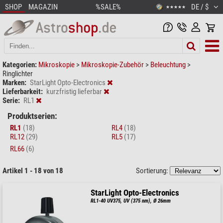
SHOP
MAGAZIN
%SALE%
DE / $
★★★★★
Kategorien:
Mikroskopie
>
Mikroskopie-Zubehör
>
Beleuchtung
>
Ringlichter
Marken:
StarLight Opto-Electronics
Lieferbarkeit:
kurzfristig lieferbar
Serie:
RL1
Produktserien:
RL1
(18)
RL4
(18)
RL12
(29)
RL5
(17)
RL66
(6)
Artikel 1 - 18 von 18
Sortierung:
StarLight Opto-Electronics
RL1-40 UV375, UV (375 nm), Ø 26mm