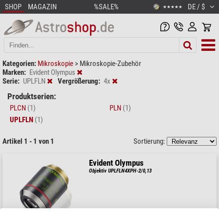
SHOP
MAGAZIN
%SALE%
DE / $
★★★★★
Kategorien:
Mikroskopie
>
Mikroskopie-Zubehör
Marken:
Evident Olympus
Serie:
UPLFLN
Vergrößerung:
4x
Produktserien:
PLCN
(1)
PLN
(1)
UPLFLN
(1)
Artikel 1 - 1 von 1
Sortierung:
Evident Olympus
Objektiv UPLFLN4XPH-2/0,13