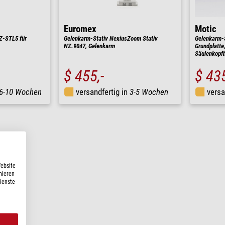
Euromex
Motic
Z-STL5 für
Gelenkarm-Stativ NexiusZoom Stativ
Gelenkarm-S
NZ.9047, Gelenkarm
Grundplatte
Säulenkopfh
$ 455,-
$ 435
6-10 Wochen
versandfertig in
3-5 Wochen
versa
Website
nieren
Dienste