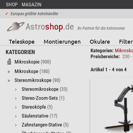
SHOP
MAGAZIN
✓
Europas größter Astrohändler
Ihr Partner für die Astronomie
Teleskope
Montierungen
Okulare
Filter
Kategorien:
Mikrosk
KATEGORIEN
Preisbereiche:
230 -
Mikroskopie
(900)
Artikel 1 - 4 von 4
Mikroskope
(180)
Stereomikroskope
(90)
Stereomikroskope
(33)
Stereo-Zoom-Sets
(1)
Stereoköpfe
(5)
Säulenstative
(17)
Zahnstangen-Stative
(5)