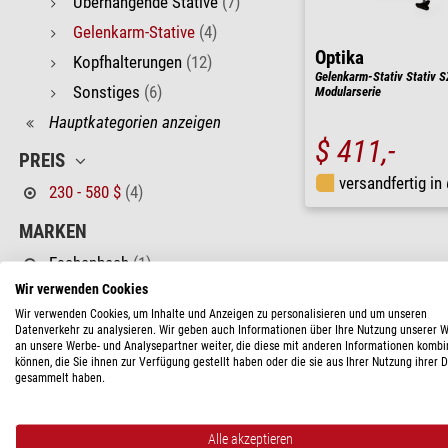
Überhängende Stative
(7)
Gelenkarm-Stative
(4)
Optika
Kopfhalterungen
(12)
Gelenkarm-Stativ Stativ S
Sonstiges
(6)
Modularserie
Hauptkategorien anzeigen
$ 411,-
PREIS
versandfertig in
230 - 580 $
(4)
MARKEN
Eschenbach
(1)
Wir verwenden Cookies
Euromex
(1)
Wir verwenden Cookies, um Inhalte und Anzeigen zu personalisieren und um unseren
Motic
(1)
Datenverkehr zu analysieren. Wir geben auch Informationen über Ihre Nutzung unserer 
an unsere Werbe- und Analysepartner weiter, die diese mit anderen Informationen kombi
Optika
(1)
können, die Sie ihnen zur Verfügung gestellt haben oder die sie aus Ihrer Nutzung ihrer 
gesammelt haben.
FACHGEBIETE
Hobby
(1)
Alle akzeptieren