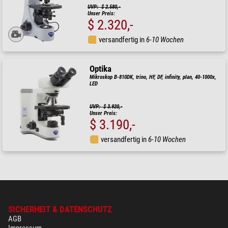
UVP: $ 2.580,-
Unser Preis:
$ 2.320,-
versandfertig in
6-10 Wochen
Optika
Mikroskop B-810DK, trino, HF, DF, infinity, plan, 40-1000x,
LED
UVP: $ 3.920,-
Unser Preis:
$ 3.190,-
versandfertig in
6-10 Wochen
SICHERHEIT & DATENSCHUTZ
AGB
Impressum