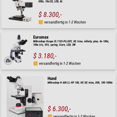
500x, 10x/22, LED, AL
$ 8.300,-
versandfertig in
1-2 Wochen
Euromex
Mikroskop iScope IS.1153-PLi/DFI, DF, trino, infinity, plan, 4x-100x,
100x iris, IOS, spring, iCare, LED, 3W
$ 3.180,-
versandfertig in
1-2 Wochen
Hund
Mikroskop H 600 LL HP 100, HF, DF, trino, DIN, 100-1000x
$ 6.300,-
versandfertig in
1-2 Wochen