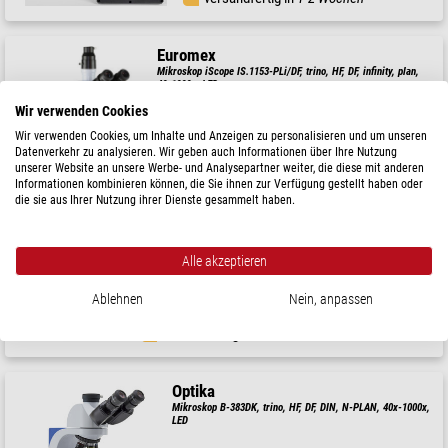
Euromex
Mikroskop iScope IS.1153-PLi/DF, trino, HF, DF, infinity, plan,
40-1000x, LED
Wir verwenden Cookies
( 5 / 5 )
Wir verwenden Cookies, um Inhalte und Anzeigen zu personalisieren und um unseren
$ 2.860,-
Datenverkehr zu analysieren. Wir geben auch Informationen über Ihre Nutzung
unserer Website an unsere Werbe- und Analysepartner weiter, die diese mit anderen
versandfertig in
1-2 Wochen
Informationen kombinieren können, die Sie ihnen zur Verfügung gestellt haben oder
die sie aus Ihrer Nutzung ihrer Dienste gesammelt haben.
Euromex
Mikroskop iScope IS.1153-EPL/DF, trino, DF, DIN, e-plan, 40x-
Alle akzeptieren
1000x, 10x/20mm, iCare, LED
$ 2.520,-
Ablehnen
Nein, anpassen
versandfertig in
1-2 Wochen
Optika
Mikroskop B-383DK, trino, HF, DF, DIN, N-PLAN, 40x-1000x,
LED