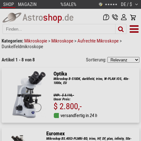
SHOP
MAGAZIN
%SALE%
DE / $
★★★★★
Kategorien:
Mikroskopie
>
Mikroskope
>
Aufrechte Mikroskope
>
Dunkelfeldmikroskope
Artikel 1 - 8 von 8
Sortierung:
Optika
Mikroskop B-510DK, darkfield, trino, W-PLAN IOS, 40x-
1000x, EU
UVP: $ 3.110,-
Unser Preis:
$ 2.800,-
versandfertig in
24 h
Euromex
Mikroskop BS.4053-PLMRi-BD, trino, HF, DF, plan, infinity, 50x-