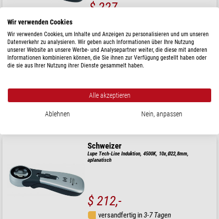
$ 227,-
versandfertig in
3-7 Tagen
Wir verwenden Cookies
Wir verwenden Cookies, um Inhalte und Anzeigen zu personalisieren und um unseren
Datenverkehr zu analysieren. Wir geben auch Informationen über Ihre Nutzung
Schweizer
unserer Website an unsere Werbe- und Analysepartner weiter, die diese mit anderen
Informationen kombinieren können, die Sie ihnen zur Verfügung gestellt haben oder
Lupe Tech-Line Induktion, 4500K, 2x,4x, Ø70, Ø20mm,
bifokal
die sie aus Ihrer Nutzung ihrer Dienste gesammelt haben.
Alle akzeptieren
$ 218,-
Ablehnen
Nein, anpassen
versandfertig in
3-7 Tagen
Schweizer
Lupe Tech-Line Induktion, 4500K, 10x,Ø22,8mm,
aplanatisch
$ 212,-
versandfertig in
3-7 Tagen