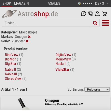
SHOP
MAGAZIN
%SALE%
DE / $
★★★★★
Kategorien:
Mikroskopie
Marken:
Omegon
Serie:
VisioStar
Produktserien:
BinoView
(1)
DigitalView
(1)
BioMon
(1)
MonoView
(3)
DigiStar
(1)
Nabla-I
(2)
Nabla-II
(3)
VisioStar
(1)
Nabla-III
(2)
StereoView
(2)
Artikel 1 - 1 von 1
Sortierung:
Omegon
Mikroskop VisioStar, 40x-400x, LED