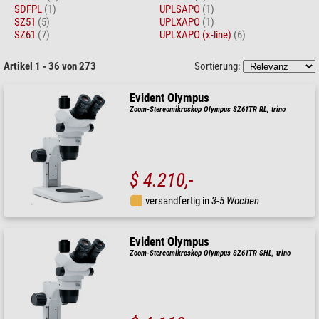
SDFPL
(1)
UPLSAPO
(1)
SZ51
(5)
UPLXAPO
(1)
SZ61
(7)
UPLXAPO (x-line)
(6)
Artikel 1 - 36 von 273
Sortierung:
Evident Olympus
Zoom-Stereomikroskop Olympus SZ61TR RL, trino
$ 4.210,-
versandfertig in
3-5 Wochen
Evident Olympus
Zoom-Stereomikroskop Olympus SZ61TR SHL, trino