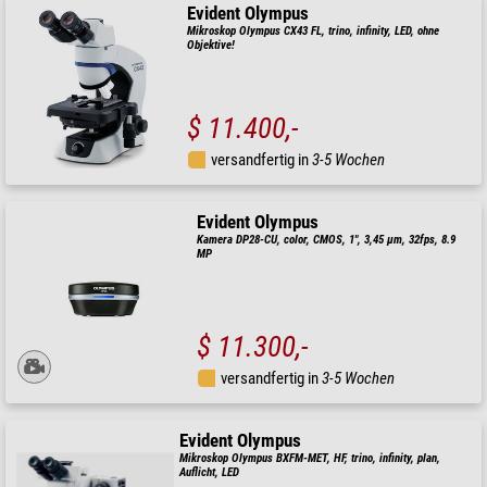
Evident Olympus
Mikroskop Olympus CX43 FL, trino, infinity, LED, ohne
Objektive!
$ 11.400,-
versandfertig in
3-5 Wochen
Evident Olympus
Kamera DP28-CU, color, CMOS, 1", 3,45 µm, 32fps, 8.9
MP
$ 11.300,-
versandfertig in
3-5 Wochen
Evident Olympus
Mikroskop Olympus BXFM-MET, HF, trino, infinity, plan,
Auflicht, LED