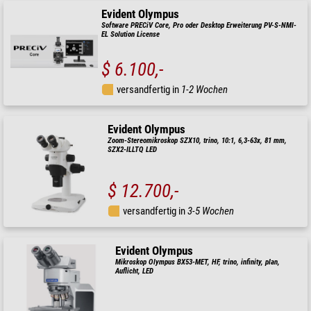
Evident Olympus
Software PRECiV Core, Pro oder Desktop Erweiterung PV-S-NMI-
EL Solution License
$ 6.100,-
versandfertig in
1-2 Wochen
Evident Olympus
Zoom-Stereomikroskop SZX10, trino, 10:1, 6,3-63x, 81 mm,
SZX2-ILLTQ LED
$ 12.700,-
versandfertig in
3-5 Wochen
Evident Olympus
Mikroskop Olympus BX53-MET, HF, trino, infinity, plan,
Auflicht, LED