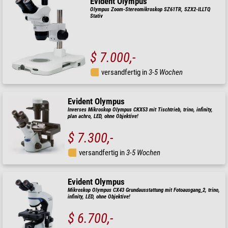
Evident Olympus
Olympus Zoom-Stereomikroskop SZ61TR, SZX2-ILLTQ
Stativ
$ 7.000,-
versandfertig in
3-5 Wochen
Evident Olympus
Inverses Mikroskop Olympus CKX53 mit Tischtrieb, trino, infinity,
plan achro, LED, ohne Objektive!
$ 7.300,-
versandfertig in
3-5 Wochen
Evident Olympus
Mikroskop Olympus CX43 Grundausstattung mit Fotoausgang_2, trino,
infinity, LED, ohne Objektive!
$ 6.700,-