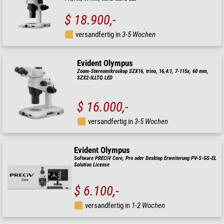
$ 18.900,-
versandfertig in
3-5 Wochen
Evident Olympus
Zoom-Stereomikroskop SZX16, trino, 16,4:1, 7-115x, 60 mm,
SZX2-ILLTQ LED
$ 16.000,-
versandfertig in
3-5 Wochen
Evident Olympus
Software PRECiV Core, Pro oder Desktop Erweiterung PV-S-GS-EL
Solution License
$ 6.100,-
versandfertig in
1-2 Wochen