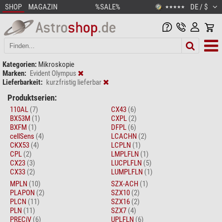
SHOP
MAGAZIN
%SALE%
DE / $
★★★★★
Kategorien:
Mikroskopie
Marken:
Evident Olympus
Lieferbarkeit:
kurzfristig lieferbar
Produktserien:
110AL
(7)
CX43
(6)
BX53M
(1)
CXPL
(2)
BXFM
(1)
DFPL
(6)
cellSens
(4)
LCACHN
(2)
CKX53
(4)
LCPLN
(1)
CPL
(2)
LMPLFLN
(1)
CX23
(3)
LUCPLFLN
(5)
CX33
(2)
LUMPLFLN
(1)
MPLN
(10)
SZX-ACH
(1)
PLAPON
(2)
SZX10
(2)
PLCN
(11)
SZX16
(2)
PLN
(11)
SZX7
(4)
PRECiV
(6)
UPLFLN
(6)