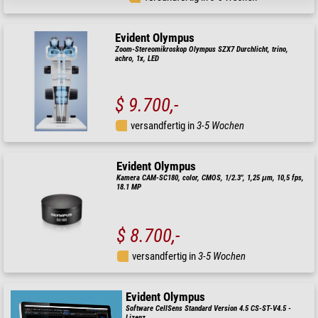
Evident Olympus
Zoom-Stereomikroskop Olympus SZX7 Durchlicht, trino,
achro, 1x, LED
$ 9.700,-
versandfertig in
3-5 Wochen
Evident Olympus
Kamera CAM-SC180, color, CMOS, 1/2.3", 1,25 μm, 10,5 fps,
18.1 MP
$ 8.700,-
versandfertig in
3-5 Wochen
Evident Olympus
Software CellSens Standard Version 4.5 CS-ST-V4.5 -
Lizenz