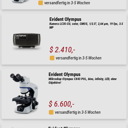
versandfertig in
3-5 Wochen
Evident Olympus
Kamera LC35-CU, color, CMOS, 1/2.5", 2,64 µm, 19 fps, 3.5
MP
$ 2.410,-
versandfertig in
3-5 Wochen
Evident Olympus
Mikroskop Olympus CX43 POL, bino, infinity, LED, ohne
Objektive!
$ 6.600,-
versandfertig in
3-5 Wochen