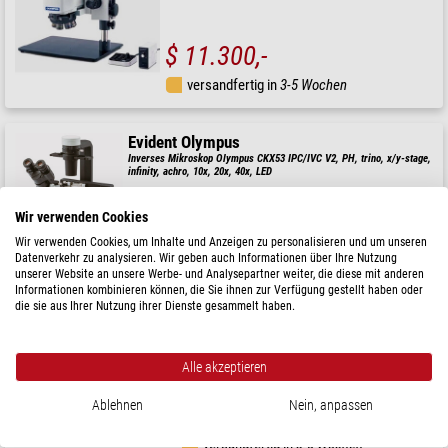
$ 11.300,-
versandfertig in
3-5 Wochen
Evident Olympus
Inverses Mikroskop Olympus CKX53 IPC/IVC V2, PH, trino, x/y-stage,
infinity, achro, 10x, 20x, 40x, LED
$ 10.800,-
Wir verwenden Cookies
versandfertig in
3-5 Wochen
Wir verwenden Cookies, um Inhalte und Anzeigen zu personalisieren und um unseren
Datenverkehr zu analysieren. Wir geben auch Informationen über Ihre Nutzung
unserer Website an unsere Werbe- und Analysepartner weiter, die diese mit anderen
Informationen kombinieren können, die Sie ihnen zur Verfügung gestellt haben oder
Evident Olympus
die sie aus Ihrer Nutzung ihrer Dienste gesammelt haben.
Software PRECiV Core Version 2.2, Hauptlizenz PV-CO-
2.2
Alle akzeptieren
Ablehnen
Nein, anpassen
$ 4.090,-
versandfertig in
3-5 Wochen