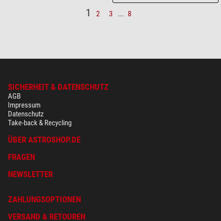
1
2
3
...
8
SICHERHEIT & DATENSCHUTZ
AGB
Impressum
Datenschutz
Take-back & Recycling
ÜBER ASTROSHOP.DE
FRAGEN
NEWSLETTER
ZAHLUNGSOPTIONEN
VERSAND & RETOUREN