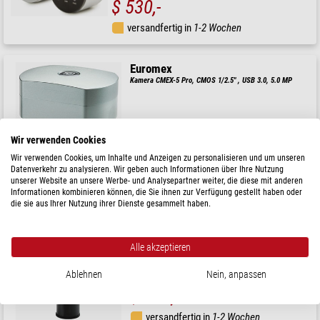
$ 530,-
versandfertig in
1-2 Wochen
Euromex
Kamera CMEX-5 Pro, CMOS 1/2.5" , USB 3.0, 5.0 MP
Wir verwenden Cookies
$ 600,-
Wir verwenden Cookies, um Inhalte und Anzeigen zu personalisieren und um unseren
Datenverkehr zu analysieren. Wir geben auch Informationen über Ihre Nutzung
versandfertig in
1-2 Wochen
unserer Website an unsere Werbe- und Analysepartner weiter, die diese mit anderen
Informationen kombinieren können, die Sie ihnen zur Verfügung gestellt haben oder
die sie aus Ihrer Nutzung ihrer Dienste gesammelt haben.
Euromex
Kamera CMEX-3 Pro, color, CMOS 1/3" , USB 3.0, 3.1 MP
Alle akzeptieren
Ablehnen
Nein, anpassen
$ 530,-
versandfertig in
1-2 Wochen