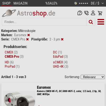
SHOP
MAGAZIN
%SALE%
DE / $
★★★★★
Kategorien:
Mikroskopie
Marken:
Euromex
Serie:
CMEX-Pro
Pixelgröße:
2 - 3 µm
Produktserien:
CMEX
(2)
DC
(1)
CMEX-Pro
(3)
EduPad
(3)
HD
(6)
sCMEX
(4)
ProPad
(1)
UHD-4K
(3)
Artikel 1 - 3 von 3
Sortierung:
Euromex
Kamera CMEX-Wi-Fi, DC.5000-WiFi-3, color, 1/2 inch, 2.9µ, 50,
5MP, Wififps