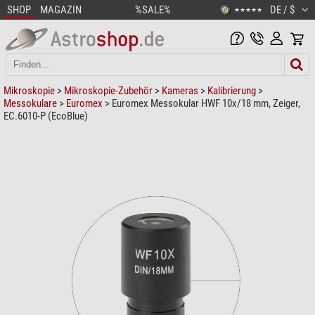
SHOP
MAGAZIN
%SALE%
DE / $
★★★★★
Mikroskopie
>
Mikroskopie-Zubehör
>
Kameras
>
Kalibrierung
>
Messokulare
>
Euromex
> Euromex Messokular HWF 10x/18 mm, Zeiger,
EC.6010-P (EcoBlue)