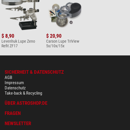
$ 8,90
$ 20,90
Levenhuk Lupe Zeno
Carson Lupe TriView
Refit ZF17
5x/10x/15x
SICHERHEIT & DATENSCHUTZ
AGB
Impressum
Datenschutz
Take-back & Recycling
ÜBER ASTROSHOP.DE
FRAGEN
NEWSLETTER