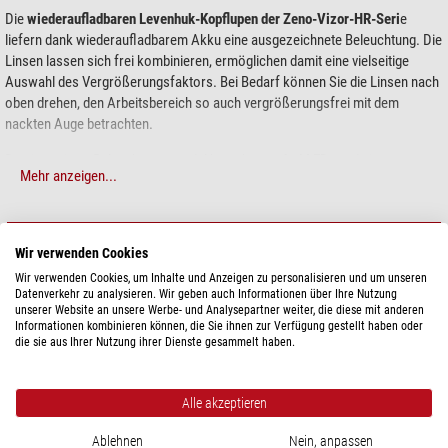
Die
wiederaufladbaren Levenhuk-Kopflupen der Zeno-Vizor-HR-Seri
e
liefern dank wiederaufladbarem Akku eine ausgezeichnete Beleuchtung. Die
Linsen lassen sich frei kombinieren, ermöglichen damit eine vielseitige
Auswahl des Vergrößerungsfaktors. Bei Bedarf können Sie die Linsen nach
oben drehen, den Arbeitsbereich so auch vergrößerungsfrei mit dem
nackten Auge betrachten.
Das integrierte Beleuchtungsmodul besteht aus
drei LEDs
und einem
Mehr anzeigen...
Akkufach. Akku laden: Nehmen Sie das Beleuchtungsmodul aus dem
Gehäuse, schließen Sie das Modul per USB-Kabel an Ihren PC oder ein USB-
Netzteil an. Die Beleuchtungshelligkeit ist einstellbar, ändert sich mit jedem
TECHNISCHE DATEN
Druck auf die Einschalttaste.
Wir verwenden Cookies
Wir verwenden Cookies, um Inhalte und Anzeigen zu personalisieren und um unseren
Das Vergrößerungsglas lässt sich per Kopfband am Kopf befestigen – so
Leistung
Datenverkehr zu analysieren. Wir geben auch Informationen über Ihre Nutzung
bleiben Ihre Hände für die Arbeit frei. Zu möglichen Anwendungsgebieten
Linsendurchmesser (mm)
100x43
unserer Website an unsere Werbe- und Analysepartner weiter, die diese mit anderen
zählen Näharbeiten, Modellbau, Mikroelektronik, Reparatur technischer
Informationen kombinieren können, die Sie ihnen zur Verfügung gestellt haben oder
Linsenmaterial
Kunststoff
Kleinteile, Schmuckreparaturen und Kunstbegutachtung.
die sie aus Ihrer Nutzung ihrer Dienste gesammelt haben.
Vergrößerung (-fach)
1,5/2/2,5/3/3,5
Typ
Kopfband-Lupen
Lieferumfang
Alle akzeptieren
Kopflupe
Besonderheiten
5 austauschbare Linsen
Beleuchtung
ja (LED)
Ablehnen
Nein, anpassen