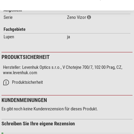
Akku
Micro-USB-Ladekabel
Allgemein
Bedienungsanleitung
Serie
Zeno Vizor
Es gibt 3 Varianten: Bitte achten Sie auf die Produktbezeichnung
Fachgebiete
Lupen
HR2: Vergrößerung: 1,5/2/8-fach
ja
HR4: Vergrößerung: 1,5/2/2,5/3/3,5/8-fach
HR6: Vergrößerung: 1/1,5/2/2,5/3,5/8-fach (Linsen frei kombinierbar)
PRODUKTSICHERHEIT
Hersteller:
Levenhuk Optics s.r.o., V Chotejne 700/7, 102 00 Prag, CZ,
www.levenhuk.com
Produktsicherheit
KUNDENMEINUNGEN
Es gibt noch keine Kundenrezension für dieses Produkt.
Schreiben Sie Ihre eigene Rezension