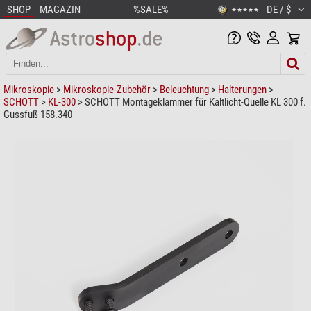
SHOP
MAGAZIN
%SALE%
DE / $
★★★★★
Mikroskopie
>
Mikroskopie-Zubehör
>
Beleuchtung
>
Halterungen
>
SCHOTT
>
KL-300
> SCHOTT Montageklammer für Kaltlicht-Quelle KL 300 f.
Gussfuß 158.340