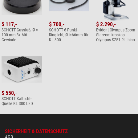
$ 117,-
$ 700,-
$ 2.290,-
SCHOTT Gussfuß, Ø =
SCHOTT 6-Punkt-
Evident Olympus Zoom-
100 mm 3x M6
Ringlicht, Ø i=66mm für
Stereomikroskop
Gewinde
KL 300
Olympus SZ51 RL, bino
$ 550,-
SCHOTT Kaltlicht-
Quelle KL 300 LED
SICHERHEIT & DATENSCHUTZ
AGB