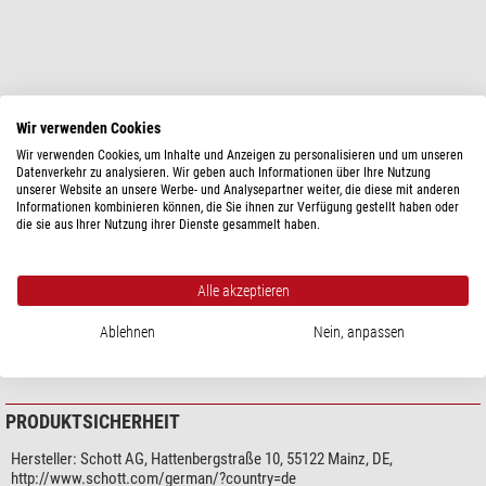
Wir verwenden Cookies
Mehr anzeigen...
Wir verwenden Cookies, um Inhalte und Anzeigen zu personalisieren und um unseren
Datenverkehr zu analysieren. Wir geben auch Informationen über Ihre Nutzung
unserer Website an unsere Werbe- und Analysepartner weiter, die diese mit anderen
TECHNISCHE DATEN
Informationen kombinieren können, die Sie ihnen zur Verfügung gestellt haben oder
die sie aus Ihrer Nutzung ihrer Dienste gesammelt haben.
Allgemein
Serie
KL-300
Alle akzeptieren
Sonstiges
Ablehnen
Nein, anpassen
Lieferanten Produktnummer
120.250
PRODUKTSICHERHEIT
Hersteller:
Schott AG, Hattenbergstraße 10, 55122 Mainz, DE,
http://www.schott.com/german/?country=de