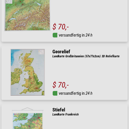
$ 70,-
versandfertig in
24 h
Georelief
Landkarte Großbritannien (57x77x2cm) 3D Reliefkarte
$ 70,-
versandfertig in
24 h
Stiefel
Landkarte Frankreich