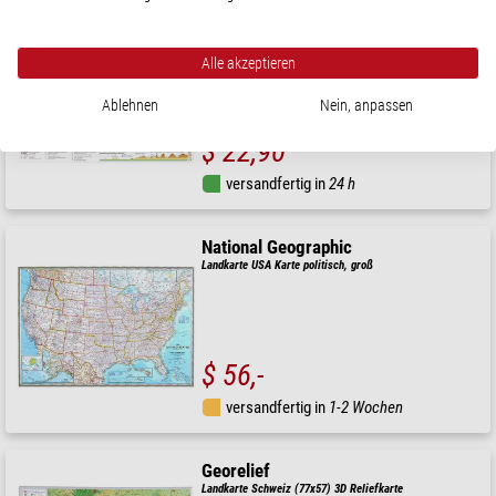
Stiefel
Landkarte Schweiz physisch (98 x 68 cm)
Alle akzeptieren
Ablehnen
Nein, anpassen
$ 22,90
versandfertig in
24 h
National Geographic
Landkarte USA Karte politisch, groß
$ 56,-
versandfertig in
1-2 Wochen
Georelief
Landkarte Schweiz (77x57) 3D Reliefkarte