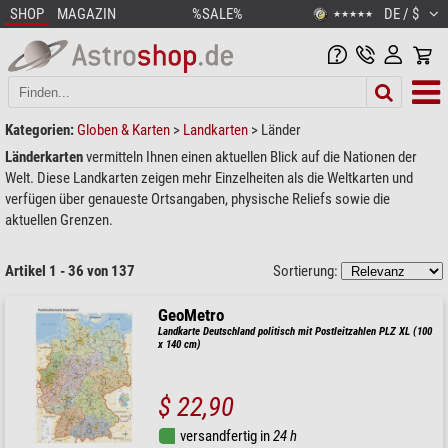
SHOP
MAGAZIN
%SALE%
DE / $
★★★★★
Kategorien:
Globen & Karten
>
Landkarten
>
Länder
Länderkarten
vermitteln Ihnen einen aktuellen Blick auf die Nationen der
Welt. Diese Landkarten zeigen mehr Einzelheiten als die Weltkarten und
verfügen über genaueste Ortsangaben, physische Reliefs sowie die
aktuellen Grenzen.
Artikel 1 - 36 von 137
Sortierung:
GeoMetro
Landkarte Deutschland politisch mit Postleitzahlen PLZ XL (100
x 140 cm)
$ 22,90
versandfertig in
24 h