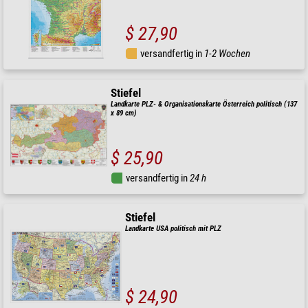
$ 27,90
versandfertig in
1-2 Wochen
Stiefel
Landkarte PLZ- & Organisationskarte Österreich politisch (137
x 89 cm)
$ 25,90
versandfertig in
24 h
Stiefel
Landkarte USA politisch mit PLZ
$ 24,90