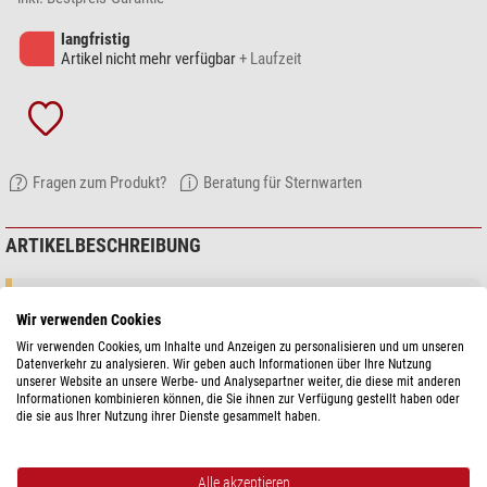
langfristig
Artikel nicht mehr verfügbar
+ Laufzeit
Fragen zum Produkt?
Beratung für Sternwarten
ARTIKELBESCHREIBUNG
NexDome
bietet Sternwarten in revolutionärem Design. Die Kuppeln
Wir verwenden Cookies
können
in nur wenigen Stunden
aufgebaut werden.
Wir verwenden Cookies, um Inhalte und Anzeigen zu personalisieren und um unseren
Datenverkehr zu analysieren. Wir geben auch Informationen über Ihre Nutzung
Wir halten die Kuppeln in unserem Lager in Deutschland vor,
unserer Website an unsere Werbe- und Analysepartner weiter, die diese mit anderen
versenden sie schnell und kostengünstig
und bieten einen
Informationen kombinieren können, die Sie ihnen zur Verfügung gestellt haben oder
Kundenservice in verschiedenen Sprachen
.
die sie aus Ihrer Nutzung ihrer Dienste gesammelt haben.
Aufbauservice:
Wir bieten Ihnen einen kompletten schlüsselfertigen
Aufbauservice an. Für weitere Informationen nutzen Sie einfach den
Alle akzeptieren