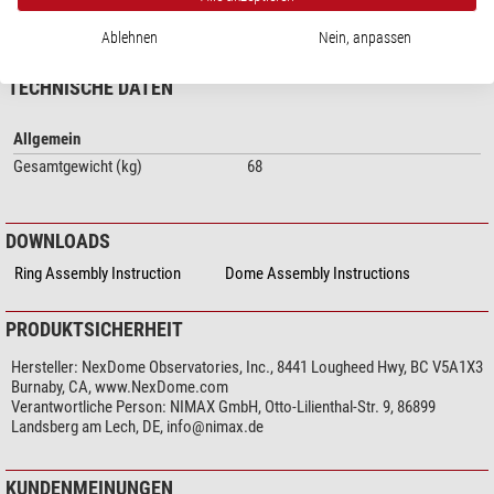
Button "Kundenservice kontaktieren". Beispiele für unsere Projekte
Mehr anzeigen...
finden Sie in unserem
Astro-Blog
.
Ablehnen
Nein, anpassen
TECHNISCHE DATEN
Wir bieten die
NexDome Sternwarte 2,2m
als komplettes System mit Turm
und Kuppel.
Allgemein
Gesamtgewicht (kg)
68
Falls Sie die Kuppel auf einen eigenen Turm setzen wollen, können wir Ihnen
die Sternwartenkuppel auch einzeln liefern und zwar als
Kuppel ohne Ring
oder
Kuppel mit Ring
. Der Ring ist der runde Kranz mit Rollen, auf der die
Kuppel drehbar aufliegt.
DOWNLOADS
Ring Assembly Instruction
Dome Assembly Instructions
Das Beispiel rechts zeigt die Verwendung der NexDome-Kuppel als
Dachsternwarte
. Eine andere Möglichkeit wäre ein selbstgemauerter Turm,
mit der NexDome-Kuppel als Spitze. Ihrer Kreativität ist keine Grenze
PRODUKTSICHERHEIT
gesetzt!
Hersteller:
NexDome Observatories, Inc., 8441 Lougheed Hwy, BC V5A1X3
Burnaby, CA, www.NexDome.com
Verantwortliche Person:
NIMAX GmbH, Otto-Lilienthal-Str. 9, 86899
Landsberg am Lech, DE,
info@nimax.de
KUNDENMEINUNGEN